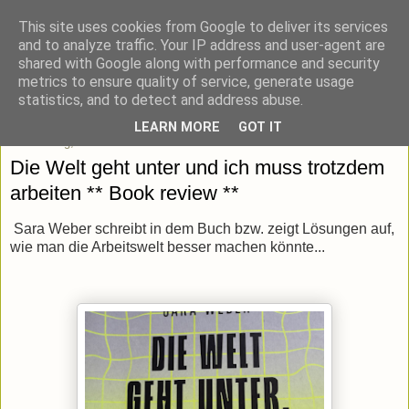
This site uses cookies from Google to deliver its services
blick-punkt[e..]
and to analyze traffic. Your IP address and user-agent are
shared with Google along with performance and security
metrics to ensure quality of service, generate usage
Momentaufnahmen von unterwegs & daheim.
statistics, and to detect and address abuse.
LEARN MORE
GOT IT
Donnerstag, 30. Juli 2026
Die Welt geht unter und ich muss trotzdem
arbeiten ** Book review **
Sara Weber schreibt in dem Buch bzw. zeigt Lösungen auf,
wie man die Arbeitswelt besser machen könnte...