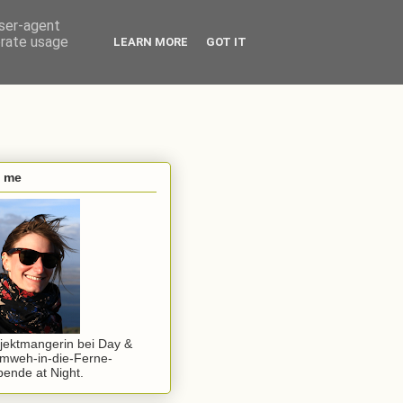
user-agent
erate usage
LEARN MORE
GOT IT
s me
jektmangerin bei Day &
mweh-in-die-Ferne-
ende at Night.