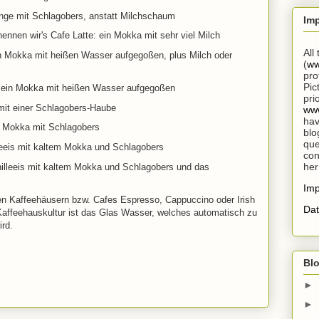
nge mit Schlagobers, anstatt Milchschaum
Im
nennen wir's Cafe Latte: ein Mokka mit sehr viel Milch
All
in Mokka mit heißen Wasser aufgegoßen, plus Milch oder
(
ww
pro
Pic
: ein Mokka mit heißen Wasser aufgegoßen
pri
mit einer Schlagobers-Haube
www
hav
r Mokka mit Schlagobers
blo
que
leeis mit kaltem Mokka und Schlagobers
con
her
nilleeis mit kaltem Mokka und Schlagobers und das
Im
den Kaffeehäusern bzw. Cafes Espresso, Cappuccino oder Irish
Dat
 Kaffeehauskultur ist das Glas Wasser, welches automatisch zu
ird.
Blo
►
►