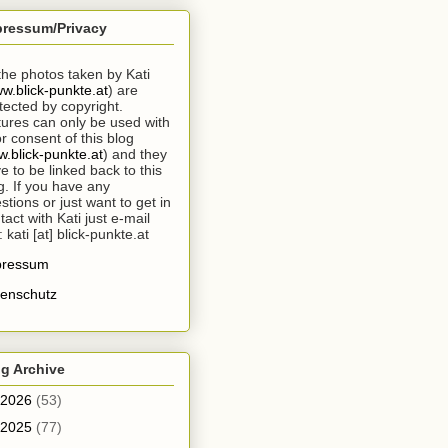
pressum/Privacy
 the photos taken by Kati
w.blick-punkte.at
) are
tected by copyright.
tures can only be used with
or consent of this blog
.blick-punkte.at
) and they
e to be linked back to this
g. If you have any
stions or just want to get in
tact with Kati just e-mail
: kati [at] blick-punkte.at
pressum
enschutz
g Archive
2026
(53)
2025
(77)