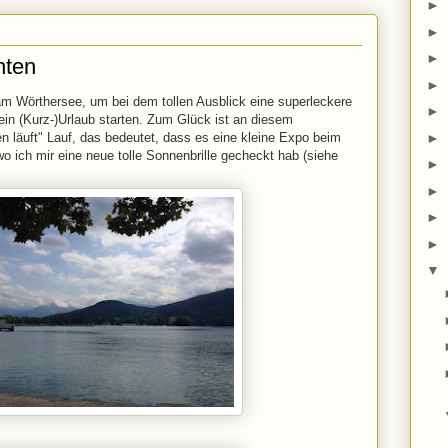
►
►
►
nten
►
am Wörthersee, um bei dem tollen Ausblick eine superleckere
►
 ein (Kurz-)Urlaub starten. Zum Glück ist an diesem
►
 läuft" Lauf, das bedeutet, dass es eine kleine Expo beim
wo ich mir eine neue tolle Sonnenbrille gecheckt hab (siehe
►
►
►
►
▼