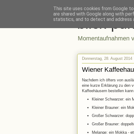
This site uses cookies from Google to 
are shared with Google along with per
blick-pun
statistics, and to detect and address 
Momentaufnahmen vo
Donnerstag, 28. August 2014
Wiener Kaffeehau
Nachdem ich öfters von auslä
eine kurze Erklärung zu den 
Kaffeehäusern bestellen kann 
Kleiner Schwarzer: ein
Kleiner Brauner: ein Mo
Großer Schwarzer: dopp
Großer Brauner: doppelt
Melange: ein Mokka - e