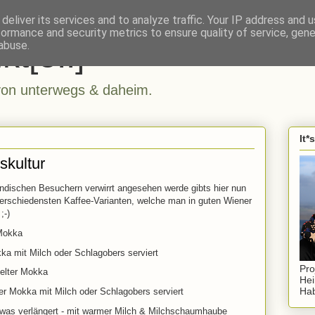
deliver its services and to analyze traffic. Your IP address and 
formance and security metrics to ensure quality of service, gen
kt[e..]
abuse.
n unterwegs & daheim.
It*
skultur
ndischen Besuchern verwirrt angesehen werde gibts hier nun
verschiedensten Kaffee-Varianten, welche man in guten Wiener
;-)
 Mokka
kka mit Milch oder Schlagobers serviert
Pro
elter Mokka
Hei
Hab
er Mokka mit Milch oder Schlagobers serviert
twas verlängert - mit warmer Milch & Milchschaumhaube