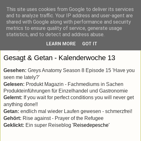
This site uses cookies from Google to deliver its services
blick-punkt[e..]
and to analyze traffic. Your IP address and user-agent are
shared with Google along with performance and security
metrics to ensure quality of service, generate usage
Momentaufnahmen von unterwegs & daheim.
statistics, and to detect and address abuse.
LEARN MORE
GOT IT
Samstag, 31. März 2012
Gesagt & Getan - Kalenderwoche 13
Gesehen:
Greys Anatomy Season 8 Episode 15 'Have you
seen me lately?'
Gelesen:
Produkt Magazin -
Fachmediums in Sachen
Produkteinführungen für Einzelhandel und Gastronomie
Gelernt:
If you wait for perfect conditions you will never get
anything done!!
Getan:
endlich mal wieder Laufen gewesen - schmerzfrei!
Gehört:
Rise against - Prayer of the Refugee
Geklickt:
Ein super Reiseblog
'Reisedepesche'