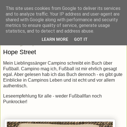
This site uses cookies from Google to deliver its services
blick-punkt[e..]
and to analyze traffic. Your IP address and user-agent are
shared with Google along with performance and security
metrics to ensure quality of service, generate usage
Momentaufnahmen von unterwegs & daheim.
statistics, and to detect and address abuse.
LEARN MORE
GOT IT
Donnerstag, 29. April 2021
Hope Street
Mein Lieblingssänger Campino schreibt ein Buch über
Fußball. Campino mag ich, Fußball ist mir ehrlich gesagt
egal. Aber gelesen hab ich das Buch dennoch - es gibt gute
Einblicke in Campinos Leben und ist echt und vor allem
authentisch.
Leseempfehlung für alle - weder Fußballfan noch
Punkrocker!