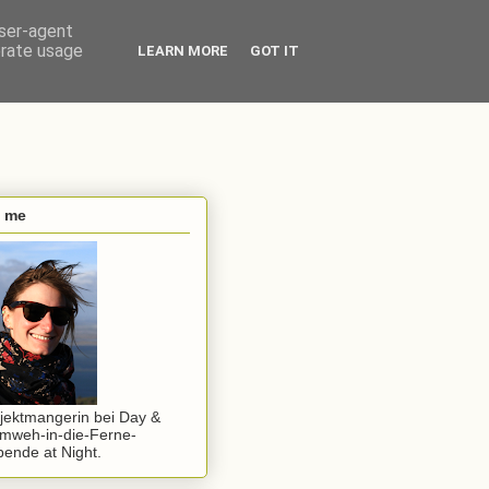
user-agent
erate usage
LEARN MORE
GOT IT
s me
jektmangerin bei Day &
mweh-in-die-Ferne-
ende at Night.