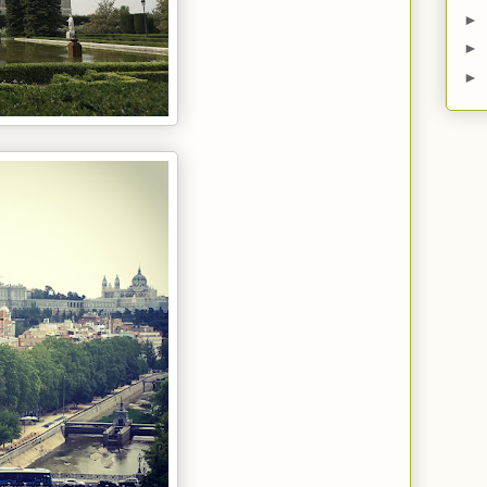
►
►
►