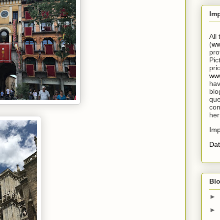
Im
All
(
ww
pro
Pic
pri
www
hav
blo
que
con
her
Im
Dat
Blo
►
►