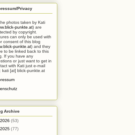
pressum/Privacy
 the photos taken by Kati
w.blick-punkte.at
) are
tected by copyright.
tures can only be used with
or consent of this blog
.blick-punkte.at
) and they
e to be linked back to this
g. If you have any
stions or just want to get in
tact with Kati just e-mail
: kati [at] blick-punkte.at
pressum
enschutz
g Archive
2026
(53)
2025
(77)