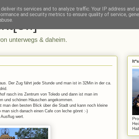
deliver its services and to analyze traffic. Your IP address and 
formance and security metrics to ensure quality of service, gen
kt[e..]
abuse.
n unterwegs & daheim.
It*
us. Der Zug fährt jede Stunde und man ist in 32Min in der ca.
rid.
of rasch ins Zentrum von Toledo und dann ist man im
chen und schönen Häuschen angekommen.
t man den besten Blick über die Stadt und kann noch kleine
 man sich danach einen Cafe con leche gönnt :-)
 Ausflug wert.
Pro
Hei
Hab