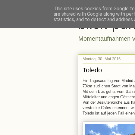
This site uses cookies from Google to 
are shared with Google along with per
blick-pun
statistics, and to detect and address 
Momentaufnahmen vo
Montag, 30. Mai 2016
Toledo
Ein Tagesausflug von Madrid a
70km südlichen Stadt von Mad
Mit dem Bus gehts vom Bahnh
Mittelalter und engen Gäss
Von der Jesiutenkirche aus ha
verstecke Cafes erkennen, wo
Toledo ist auf jeden Fall einen