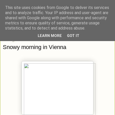
This site uses cookies from Google to deliver its services
blick-punkt[e..]
and to analyze traffic. Your IP address and user-agent are
shared with Google along with performance and security
metrics to ensure quality of service, generate usage
Momentaufnahmen von unterwegs & daheim.
statistics, and to detect and address abuse.
LEARN MORE
GOT IT
Montag, 28. Januar 2013
Snowy morning in Vienna