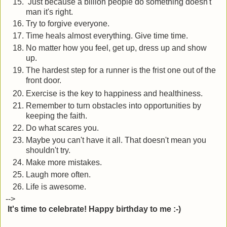
Just because a billion people do something doesn't
man it's right.
Try to forgive everyone.
Time heals almost everything. Give time time.
No matter how you feel, get up, dress up and show
up.
The hardest step for a runner is the frist one out of the
front door.
Exercise is the key to happiness and healthiness.
Remember to turn obstacles into opportunities by
keeping the faith.
Do what scares you.
Maybe you can't have it all. That doesn't mean you
shouldn't try.
Make more mistakes.
Laugh more often.
Life is awesome.
-->
It's time to celebrate!
Happy birthday to me :-)