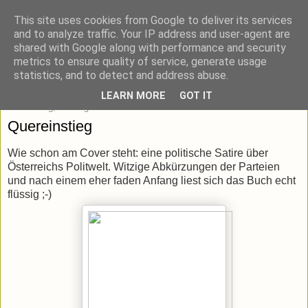
This site uses cookies from Google to deliver its services
blick-punkt[e..]
and to analyze traffic. Your IP address and user-agent are
shared with Google along with performance and security
metrics to ensure quality of service, generate usage
Momentaufnahmen von unterwegs & daheim.
statistics, and to detect and address abuse.
LEARN MORE
GOT IT
Donnerstag, 29. August 2013
Quereinstieg
Wie schon am Cover steht: eine politische Satire über
Österreichs Politwelt. Witzige Abkürzungen der Parteien
und nach einem eher faden Anfang liest sich das Buch echt
flüssig ;-)