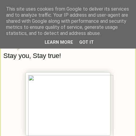
This site uses cookies from Google to deliver its services
blick-punkt[e..]
and to analyze traffic. Your IP address and user-agent are
shared with Google along with performance and security
metrics to ensure quality of service, generate usage
Momentaufnahmen von unterwegs & daheim.
statistics, and to detect and address abuse.
LEARN MORE
GOT IT
Dienstag, 19. Februar 2013
Stay you, Stay true!