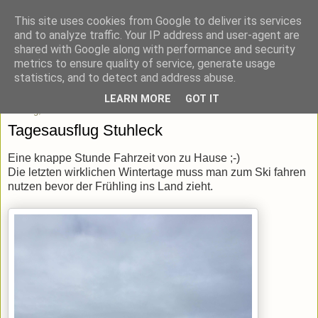
This site uses cookies from Google to deliver its services
blick-punkt[e..]
and to analyze traffic. Your IP address and user-agent are
shared with Google along with performance and security
metrics to ensure quality of service, generate usage
Momentaufnahmen von unterwegs & daheim.
statistics, and to detect and address abuse.
LEARN MORE
GOT IT
Montag, 25. Februar 2019
Tagesausflug Stuhleck
Eine knappe Stunde Fahrzeit von zu Hause ;-)
Die letzten wirklichen Wintertage muss man zum Ski fahren
nutzen bevor der Frühling ins Land zieht.