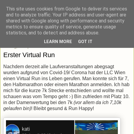
This site uses cookies from Google to deliver its services
blick-punkt[e..]
and to analyze traffic. Your IP address and user-agent are
shared with Google along with performance and security
metrics to ensure quality of service, generate usage
Momentaufnahmen von unterwegs & daheim.
statistics, and to detect and address abuse.
LEARN MORE
GOT IT
Montag, 27. April 2020
Erster Virtual Run
Nachdem derzeit alle Laufveranstaltungen abegsagt
wurden aufgrund von Covid-19/ Corona hat der LLC Wien
einen Virtual Run ins Leben gerufen. Man konnte sich für 7,
den Halbmarathon oder einem Marathon anmelden. Ich hab
mich für die kurze 7k Strecke entschieden und wollte mal
schauen was vom Tempo geht :-) Bin zufrieden mit Platz 10.
in der Damenwertung bei den 7k
(vor allem da ich 7,10k
gelaufen bin)
! Bleibt gesund & Run Happy!