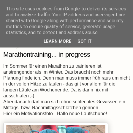
This site uses cookies from Google to deliver its services
blick-punkt[e..]
and to analyze traffic. Your IP address and user-agent are
shared with Google along with performance and security
metrics to ensure quality of service, generate usage
Momentaufnahmen von unterwegs & daheim.
statistics, and to detect and address abuse.
LEARN MORE
GOT IT
Sonntag, 23. Juli 2017
Marathontraining... in progress
Im Sommer für einen Marathon zu trainieren ist
anstrengender als im Winter. Das braucht noch mehr
Planung finde ich. Denn man muss immer früh raus um nicht
in der vollen Hitze zu laufen - das gilt vor allem für die
langen Läufe am Wochenende. Da is dann nix mit
ausschlafen ;-)
Aber danach darf man sich ohne schlechtes Gewissen ein
Mittags- bzw. Nachmittagsschläfchen gönnen.
Hier ein Motivationsfoto - Hallo neue Laufschuhe!