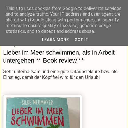
This site uses cookies from Google to deliver its services
blick-punkt[e..]
and to analyze traffic. Your IP address and user-agent are
shared with Google along with performance and security
metrics to ensure quality of service, generate usage
Momentaufnahmen von unterwegs & daheim.
statistics, and to detect and address abuse.
LEARN MORE
GOT IT
Montag, 23. Februar 2026
Lieber im Meer schwimmen, als in Arbeit
untergehen ** Book review **
Sehr unterhaltsam und eine gute Urlaubslektüre bzw. als
Einstieg, damit der Kopf frei wird für den Urlaub!