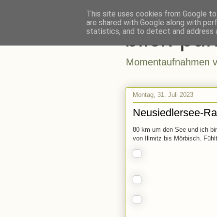
This site uses cookies from Google to 
are shared with Google along with per
blick-pun
statistics, and to detect and address 
Momentaufnahmen vo
Montag, 31. Juli 2023
Neusiedlersee-R
80 km um den See und ich bin
von Illmitz bis Mörbisch. Fühl