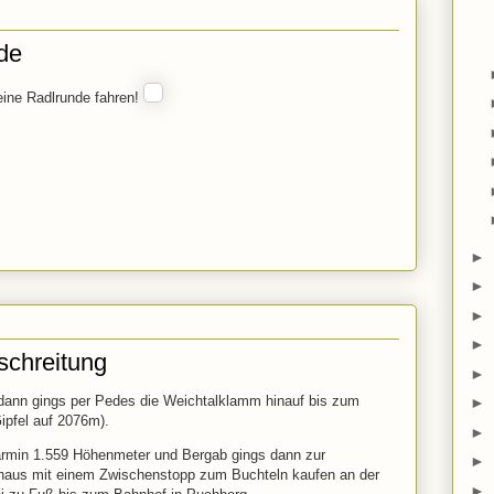
de
eine Radlrunde fahren!
►
►
►
►
chreitung
►
dann gings per Pedes die Weichtalklamm hinauf bis zum
►
ipfel auf 2076m).
►
armin 1.559 Höhenmeter und Bergab gings dann zur
►
haus mit einem Zwischenstopp zum Buchteln kaufen an der
►