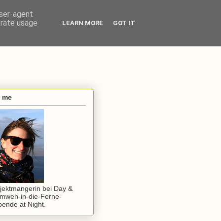
user-agent
erate usage
LEARN MORE
GOT IT
s me
jektmangerin bei Day &
mweh-in-die-Ferne-
ende at Night.