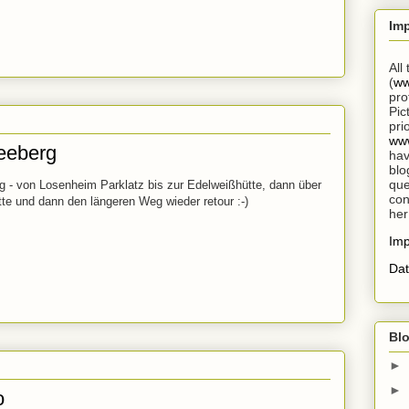
Im
All
(
ww
pro
Pic
pri
www
eeberg
hav
blo
que
- von Losenheim Parklatz bis zur Edelweißhütte, dann über
con
te und dann den längeren Weg wieder retour :-)
her
Im
Dat
Blo
►
►
o