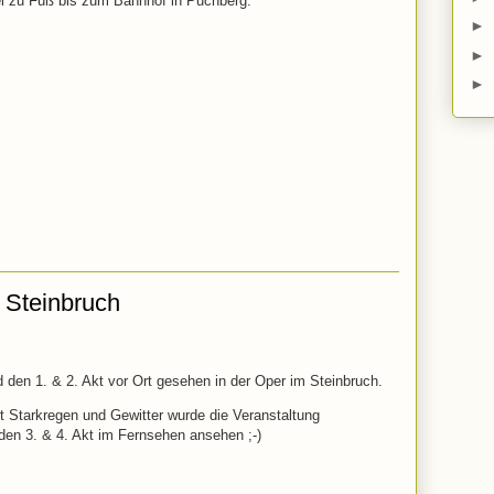
ei zu Fuß bis zum Bahnhof in Puchberg.
►
►
►
 Steinbruch
den 1. & 2. Akt vor Ort gesehen in der Oper im Steinbruch.
t Starkregen und Gewitter wurde die Veranstaltung
den 3. & 4. Akt im Fernsehen ansehen ;-)