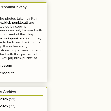
pressum/Privacy
 the photos taken by Kati
w.blick-punkte.at
) are
tected by copyright.
tures can only be used with
or consent of this blog
.blick-punkte.at
) and they
e to be linked back to this
g. If you have any
stions or just want to get in
tact with Kati just e-mail
: kati [at] blick-punkte.at
pressum
enschutz
g Archive
2026
(53)
2025
(77)