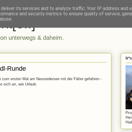
deliver its services and to analyze traffic. Your IP address and 
formance and security metrics to ensure quality of service, gen
kt[e..]
abuse.
n unterwegs & daheim.
It*
adl-Runde
 zum ersten Mal am Neusiedersee mit der Fähre gefahren -
te sich an, wie Urlaub.
Pro
Hei
Hab