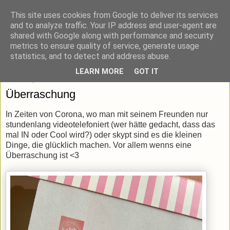
This site uses cookies from Google to deliver its services
blick-punkt[e..]
and to analyze traffic. Your IP address and user-agent are
shared with Google along with performance and security
metrics to ensure quality of service, generate usage
Momentaufnahmen von unterwegs & daheim.
statistics, and to detect and address abuse.
LEARN MORE
GOT IT
Mittwoch, 25. März 2020
Überraschung
In Zeiten von Corona, wo man mit seinem Freunden nur
stundenlang videotelefoniert (wer hätte gedacht, dass das
mal IN oder Cool wird?) oder skypt sind es die kleinen
Dinge, die glücklich machen. Vor allem wenns eine
Überraschung ist <3