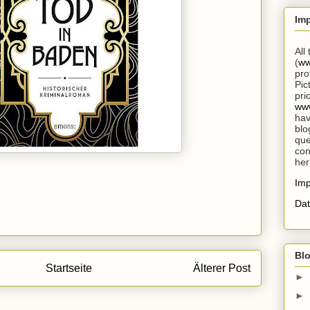
Im
All
(
ww
pro
Pic
pri
www
hav
blo
que
con
her
Im
Dat
Blo
Startseite
Älterer Post
►
►