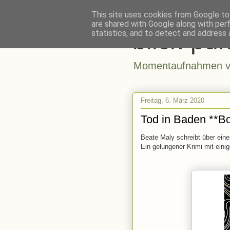
This site uses cookies from Google to 
are shared with Google along with per
blick-pun
statistics, and to detect and address 
Momentaufnahmen vo
Freitag, 6. März 2020
Tod in Baden **B
Beate Maly schreibt über eine
Ein gelungener Krimi mit einig