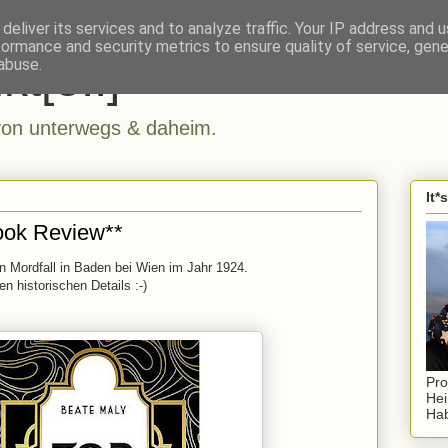
deliver its services and to analyze traffic. Your IP address and 
formance and security metrics to ensure quality of service, gen
kt[e..]
abuse.
n unterwegs & daheim.
It*
ook Review**
n Mordfall in Baden bei Wien im Jahr 1924.
en historischen Details :-)
Pro
Hei
Hab