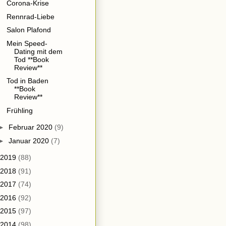
Corona-Krise
Rennrad-Liebe
Salon Plafond
Mein Speed-
Dating mit dem
Tod **Book
Review**
Tod in Baden
**Book
Review**
Frühling
►
Februar 2020
(9)
►
Januar 2020
(7)
2019
(88)
2018
(91)
2017
(74)
2016
(92)
2015
(97)
2014
(98)