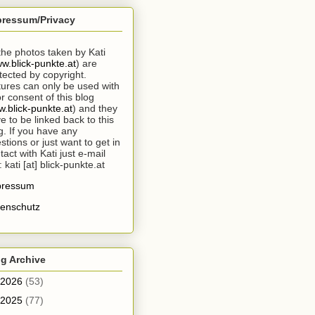
pressum/Privacy
 the photos taken by Kati
w.blick-punkte.at
) are
tected by copyright.
tures can only be used with
or consent of this blog
.blick-punkte.at
) and they
e to be linked back to this
g. If you have any
stions or just want to get in
tact with Kati just e-mail
: kati [at] blick-punkte.at
pressum
enschutz
g Archive
2026
(53)
2025
(77)