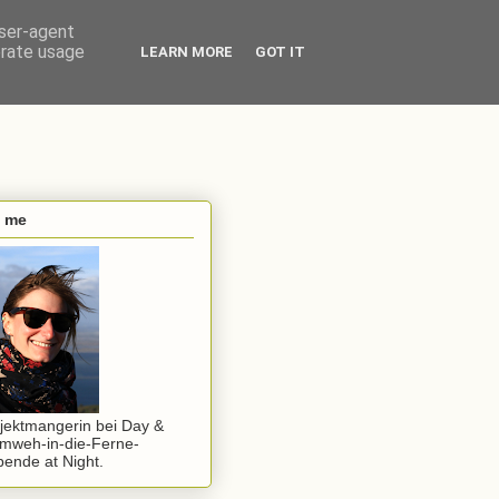
user-agent
erate usage
LEARN MORE
GOT IT
s me
jektmangerin bei Day &
mweh-in-die-Ferne-
ende at Night.