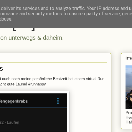
deliver its services and to analyze traffic. Your IP address and 
formance and security metrics to ensure quality of service, gen
kt[e..]
abuse.
n unterwegs & daheim.
It*
s
auch noch meine persönliche Bestzeit bei einem virtual Run
acht gute Laune! #runhappy
Pro
Hei
Hab