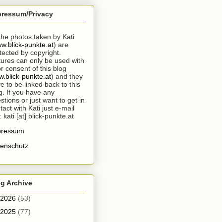
pressum/Privacy
 the photos taken by Kati
w.blick-punkte.at
) are
tected by copyright.
tures can only be used with
or consent of this blog
.blick-punkte.at
) and they
e to be linked back to this
g. If you have any
stions or just want to get in
tact with Kati just e-mail
: kati [at] blick-punkte.at
pressum
enschutz
g Archive
2026
(53)
2025
(77)