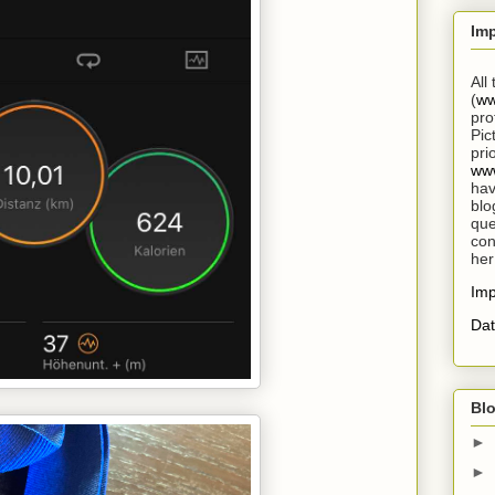
Im
All
(
ww
pro
Pic
pri
www
hav
blo
que
con
her
Im
Dat
Blo
►
►