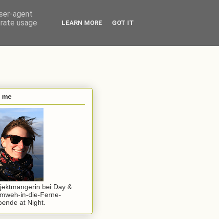
user-agent
erate usage
LEARN MORE
GOT IT
s me
jektmangerin bei Day &
mweh-in-die-Ferne-
ende at Night.