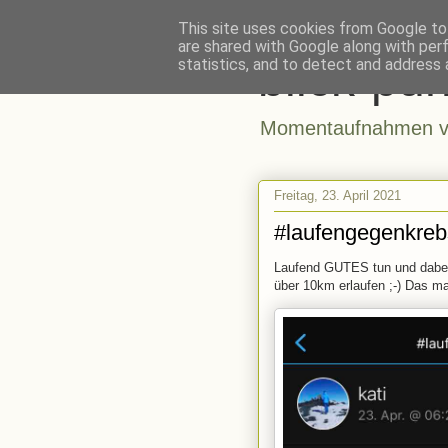
This site uses cookies from Google to 
are shared with Google along with per
blick-pun
statistics, and to detect and address 
Momentaufnahmen vo
Freitag, 23. April 2021
#laufengegenkreb
Laufend GUTES tun und dabei 
über 10km erlaufen ;-) Das m