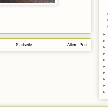
►
►
Startseite
Älterer Post
►
►
►
►
►
►
►
►