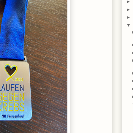
►
►
►
▼