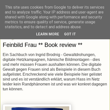
This site uses cookies from Google to deliver its services
blick-punkt[e..]
and to analyze traffic. Your IP address and user-agent are
shared with Google along with performance and security
metrics to ensure quality of service, generate usage
Momentaufnahmen von unterwegs & daheim.
statistics, and to detect and address abuse.
LEARN MORE
GOT IT
Montag, 11. Mai 2026
Feinbild Frau ** Book review **
Ein Sachbuch von Ingrid Brodnig - Gewaltdrohungen,
digitale Hetzkampagnen, hämische Bildmontagen - dies
und mehr müssen Frauen aushalten können. Die digitale
Gewalt gegen Frauen sind als Beispiele in diesem Buch
aufgelistet. Erschreckend wie viele Beispiele hier gelistet
sind und es ist verständlich erklärt, warum Hass im Netz
leider kein Randphänomen ist und was wir konkret dagegen
tun können.