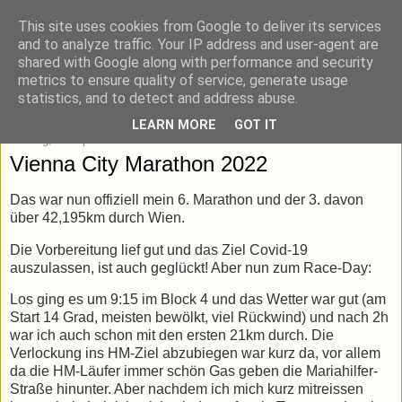
This site uses cookies from Google to deliver its services
blick-punkt[e..]
and to analyze traffic. Your IP address and user-agent are
shared with Google along with performance and security
metrics to ensure quality of service, generate usage
Momentaufnahmen von unterwegs & daheim.
statistics, and to detect and address abuse.
LEARN MORE
GOT IT
Montag, 25. April 2022
Vienna City Marathon 2022
Das war nun offiziell mein 6. Marathon und der 3. davon
über 42,195km durch Wien.
Die Vorbereitung lief gut und das Ziel Covid-19
auszulassen, ist auch geglückt! Aber nun zum Race-Day:
Los ging es um 9:15 im Block 4 und das Wetter war gut (am
Start 14 Grad, meisten bewölkt, viel Rückwind) und nach 2h
war ich auch schon mit den ersten 21km durch. Die
Verlockung ins HM-Ziel abzubiegen war kurz da, vor allem
da die HM-Läufer immer schön Gas geben die Mariahilfer-
Straße hinunter. Aber nachdem ich mich kurz mitreissen