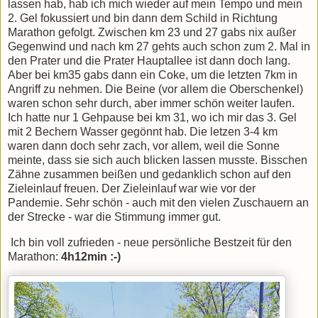
lassen hab, hab ich mich wieder auf mein Tempo und mein
2. Gel fokussiert und bin dann dem Schild in Richtung
Marathon gefolgt. Zwischen km 23 und 27 gabs nix außer
Gegenwind und nach km 27 gehts auch schon zum 2. Mal in
den Prater und die Prater Hauptallee ist dann doch lang.
Aber bei km35 gabs dann ein Coke, um die letzten 7km in
Angriff zu nehmen. Die Beine (vor allem die Oberschenkel)
waren schon sehr durch, aber immer schön weiter laufen.
Ich hatte nur 1 Gehpause bei km 31, wo ich mir das 3. Gel
mit 2 Bechern Wasser gegönnt hab. Die letzen 3-4 km
waren dann doch sehr zach, vor allem, weil die Sonne
meinte, dass sie sich auch blicken lassen musste. Bisschen
Zähne zusammen beißen und gedanklich schon auf den
Zieleinlauf freuen. Der Zieleinlauf war wie vor der
Pandemie. Sehr schön - auch mit den vielen Zuschauern an
der Strecke - war die Stimmung immer gut.
Ich bin voll zufrieden - neue persönliche Bestzeit für den
Marathon:
4h12min :-)