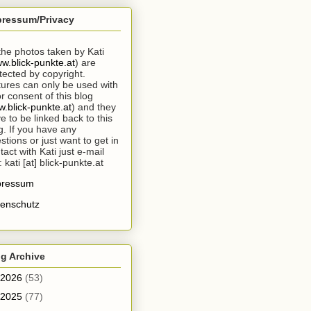
pressum/Privacy
 the photos taken by Kati
w.blick-punkte.at
) are
tected by copyright.
tures can only be used with
or consent of this blog
.blick-punkte.at
) and they
e to be linked back to this
g. If you have any
stions or just want to get in
tact with Kati just e-mail
: kati [at] blick-punkte.at
pressum
enschutz
g Archive
2026
(53)
2025
(77)