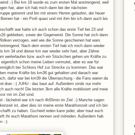
nwind ;-) Bei km 18 wurde es zum ersten Mal anstrengend, weil
en hat, aber ich hab mich dann bei der nächsten
ruppe getrennt und bin mit einem Herren gelaufen, der heuer
Beinen hat - ein Profi quasi und mit ihm bin ich dann auch bis
chafft war hatte ich auch schon das erste Tief bei 23 und
km26 geblieben, sowie der Gegenwind. Die Sonne hat sich dann
Wolken verzogen, weil wie die Sonne geschienen hat wars
anstrengend. Nach dem ersten Tief hab ich mich dann wieder
 bis km 34 und dieser km war wieder sehr hart, aber Zähne
 weiterlaufen bzw. auch ein Stückchen gehen um Kräfte zu
eigentlich schon meine Lieben vermutet, aber es war für
unmöglich bei Schloss Hof zur Strecke zu kommen. Das war
aben meine Kräfte bis km38 gut gehalten und danach war
uch, dafür war bei km39 die Überraschung - die Fans waren da
nd dran :-) JUHU - das baut auf. Außerdem sinds nur mehr
ich auch noch! Die letzten 3km alle Kräfte mobilisiert und meie
or mir im Ziel sind.
iel - lächelnd war ich nach 4h55min im Ziel :-) Manche sagen
enzeit ist, aber dies ist meine erste Marathonzeit und ich bin
hafft zu haben. Gscheid reden kann jeder, aber traut euch
dürft ihr euch Marathoni nennen und mitreden. Außerdem hab
n :-)