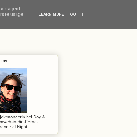
user-agent
erate usage
LEARN MORE
GOT IT
s me
jektmangerin bei Day &
mweh-in-die-Ferne-
ende at Night.