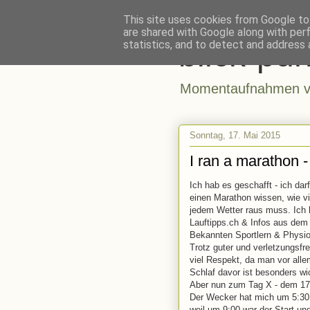
This site uses cookies from Google to 
are shared with Google along with per
blick-pun
statistics, and to detect and address 
Momentaufnahmen vo
Sonntag, 17. Mai 2015
I ran a marathon 
Ich hab es geschafft - ich da
einen Marathon wissen, wie vi
jedem Wetter raus muss. Ich 
Lauftipps.ch & Infos aus dem 
Bekannten Sportlern & Physio
Trotz guter und verletzungsfr
viel Respekt, da man vor alle
Schlaf davor ist besonders wi
Aber nun zum Tag X - dem 17
Der Wecker hat mich um 5:30 
weil um 9:00 war der Start u