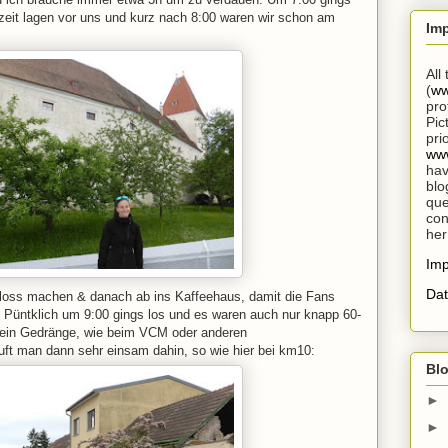
zeit lagen vor uns und kurz nach 8:00 waren wir schon am
Im
All
(
ww
pro
Pic
pri
www
hav
blo
que
con
her
Im
Dat
loss machen & danach ab ins Kaffeehaus, damit die Fans
Püntklich um 9:00 gings los und es waren auch nur knapp 60-
 kein Gedränge, wie beim VCM oder anderen
uft man dann sehr einsam dahin, so wie hier bei km10:
Blo
►
►