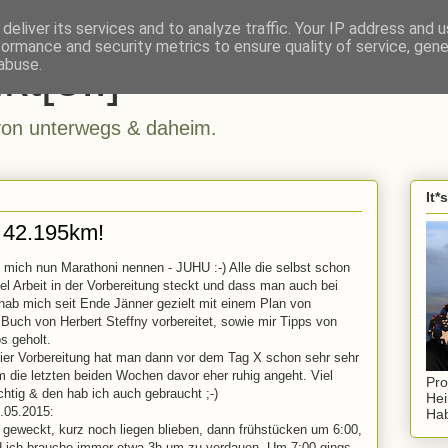
deliver its services and to analyze traffic. Your IP address and 
formance and security metrics to ensure quality of service, gen
kt[e..]
abuse.
n unterwegs & daheim.
It*
- 42.195km!
rf mich nun Marathoni nennen - JUHU :-) Alle die selbst schon
el Arbeit in der Vorbereitung steckt und dass man auch bei
hab mich seit Ende Jänner gezielt mit einem Plan von
Buch von Herbert Steffny vorbereitet, sowie mir Tipps von
s geholt.
eier Vorbereitung hat man dann vor dem Tag X schon sehr sehr
m die letzten beiden Wochen davor eher ruhig angeht. Viel
Pro
chtig & den hab ich auch gebraucht ;-)
Hei
.05.2015:
Hab
geweckt, kurz noch liegen blieben, dann frühstücken um 6:00,
nd ich brauche immer etwa 3h um zu verdauen. Um 7:00 gings