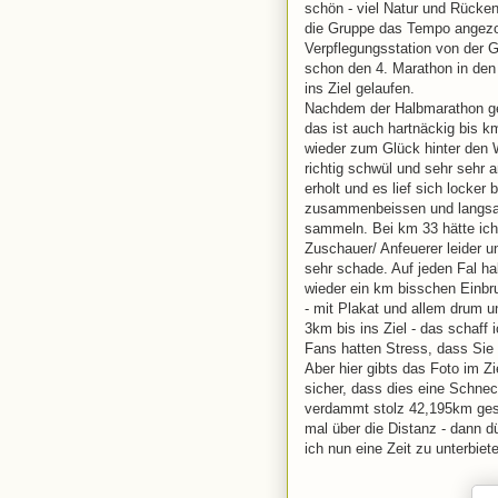
schön - viel Natur und Rücke
die Gruppe das Tempo angezog
Verpflegungsstation von der G
schon den 4. Marathon in den 
ins Ziel gelaufen.
Nachdem der Halbmarathon ges
das ist auch hartnäckig bis 
wieder zum Glück hinter den 
richtig schwül und sehr sehr 
erholt und es lief sich locker
zusammenbeissen und langsam
sammeln. Bei km 33 hätte ich 
Zuschauer/ Anfeuerer leider 
sehr schade. Auf jeden Fal h
wieder ein km bisschen Einbr
- mit Plakat und allem drum u
3km bis ins Ziel - das schaff 
Fans hatten Stress, dass Sie v
Aber hier gibts das Foto im Z
sicher, dass dies eine Schneck
verdammt stolz 42,195km gesc
mal über die Distanz - dann 
ich nun eine Zeit zu unterbiete