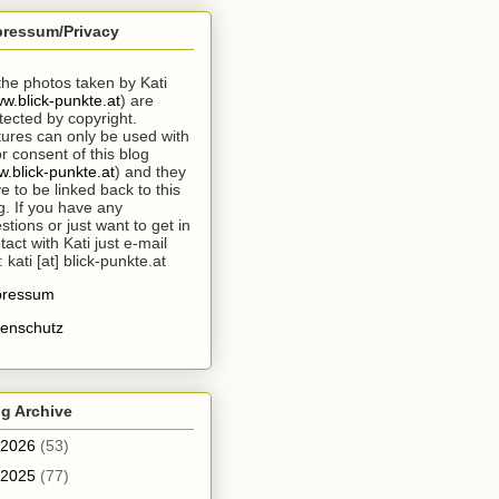
pressum/Privacy
 the photos taken by Kati
w.blick-punkte.at
) are
tected by copyright.
tures can only be used with
or consent of this blog
.blick-punkte.at
) and they
e to be linked back to this
g. If you have any
stions or just want to get in
tact with Kati just e-mail
: kati [at] blick-punkte.at
pressum
enschutz
g Archive
2026
(53)
2025
(77)