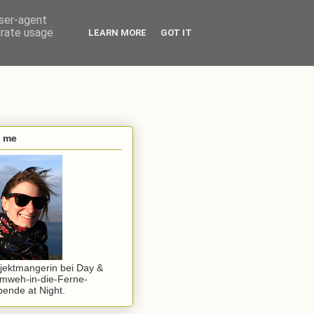
user-agent
erate usage
LEARN MORE
GOT IT
s me
jektmangerin bei Day &
mweh-in-die-Ferne-
ende at Night.