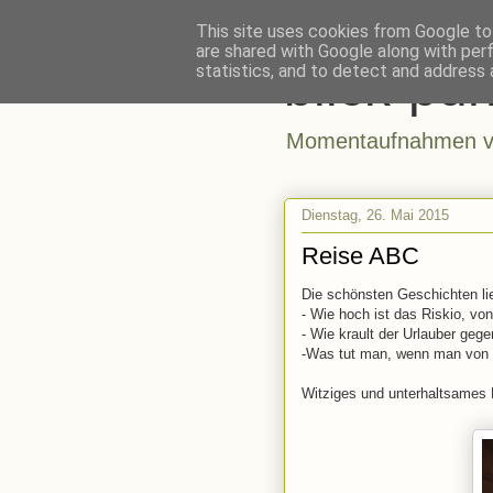
This site uses cookies from Google to 
are shared with Google along with per
blick-pun
statistics, and to detect and address 
Momentaufnahmen vo
Dienstag, 26. Mai 2015
Reise ABC
Die schönsten Geschichten lieg
- Wie hoch ist das Riskio, vo
- Wie krault der Urlauber ge
-Was tut man, wenn man von e
Witziges und unterhaltsames 