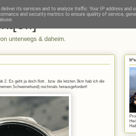
deliver its services and to analyze traffic. Your IP address and 
formance and security metrics to ensure quality of service, gen
kt[e..]
abuse.
n unterwegs & daheim.
It*
 2. Es geht ja doch flott.. bzw. die letzten 3km hab ich die
nnernen Schweinehund) nochmals herausgefordert!
Pro
Hei
Hab