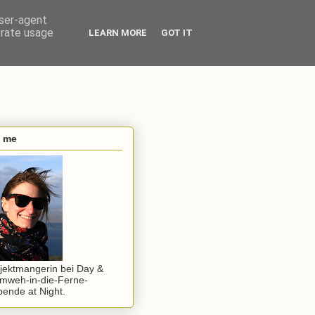
user-agent
erate usage
LEARN MORE
GOT IT
s me
jektmangerin bei Day &
mweh-in-die-Ferne-
ende at Night.