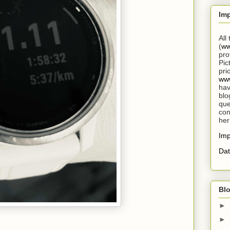
Im
All
(
ww
pro
Pic
pri
www
hav
blo
que
con
her
Im
Dat
Blo
►
►