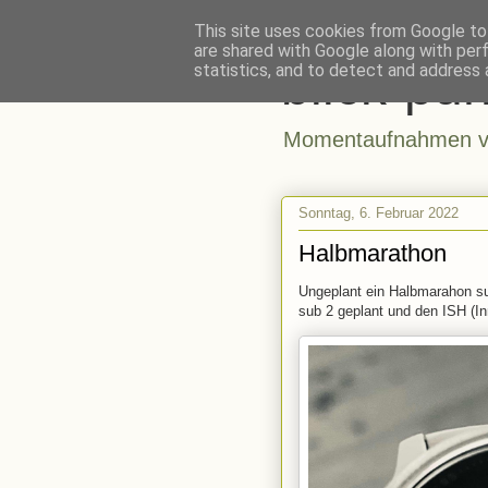
This site uses cookies from Google to 
are shared with Google along with per
blick-pun
statistics, and to detect and address 
Momentaufnahmen vo
Sonntag, 6. Februar 2022
Halbmarathon
Ungeplant ein Halbmarahon sub
sub 2 geplant und den ISH (I