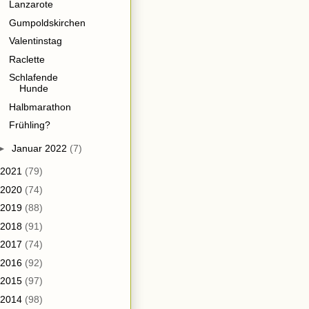
Lanzarote
Gumpoldskirchen
Valentinstag
Raclette
Schlafende
Hunde
Halbmarathon
Frühling?
►
Januar 2022
(7)
2021
(79)
2020
(74)
2019
(88)
2018
(91)
2017
(74)
2016
(92)
2015
(97)
2014
(98)