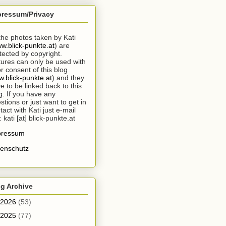
pressum/Privacy
 the photos taken by Kati
w.blick-punkte.at
) are
tected by copyright.
tures can only be used with
or consent of this blog
.blick-punkte.at
) and they
e to be linked back to this
g. If you have any
stions or just want to get in
tact with Kati just e-mail
: kati [at] blick-punkte.at
pressum
enschutz
g Archive
2026
(53)
2025
(77)