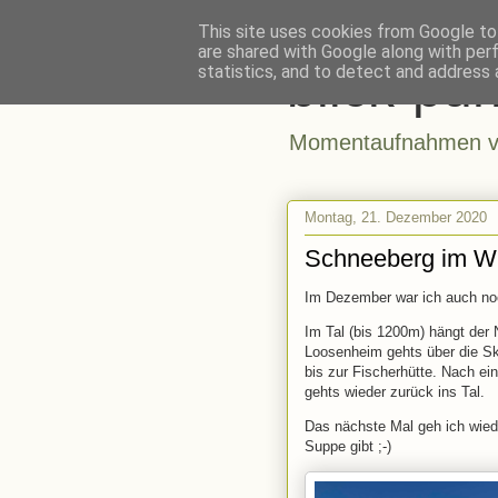
This site uses cookies from Google to 
are shared with Google along with per
blick-pun
statistics, and to detect and address 
Momentaufnahmen vo
Montag, 21. Dezember 2020
Schneeberg im Wi
Im Dezember war ich auch noc
Im Tal (bis 1200m) hängt der 
Loosenheim gehts über die Sk
bis zur Fischerhütte. Nach e
gehts wieder zurück ins Tal.
Das nächste Mal geh ich wiede
Suppe gibt ;-)