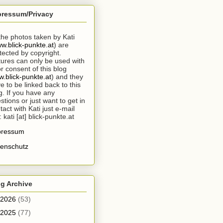
pressum/Privacy
 the photos taken by Kati
w.blick-punkte.at
) are
tected by copyright.
tures can only be used with
or consent of this blog
.blick-punkte.at
) and they
e to be linked back to this
g. If you have any
stions or just want to get in
tact with Kati just e-mail
: kati [at] blick-punkte.at
pressum
enschutz
g Archive
2026
(53)
2025
(77)