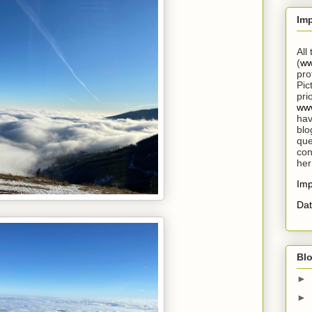
Im
All
(
ww
pro
Pic
pri
www
hav
blo
que
con
her
Im
Dat
Blo
►
►