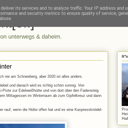
deliver its services and to analyze traffic. Your IP address and 
formance and security metrics to ensure quality of service, gen
kt[e..]
abuse.
n unterwegs & daheim.
It*
nter
h nie am Schneeberg, aber 2020 ist alles anders.
Nebel und danach wird es richtig schön sonnig. Von
i-Piste zur Edelweißhütte und von dort über den Fadensteig
inem Mittagessen im Winterraum ab zum Gipfelkreuz und dann
Pro
r rauf, wenn die Hütte offen hat und es eine Kaspressknödel-
Hei
Hab