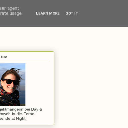
user-agent
erate usage
LEARN MORE
GOT IT
s me
jektmangerin bei Day &
mweh-in-die-Ferne-
ende at Night.