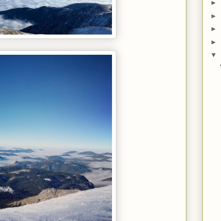
►
►
►
►
▼