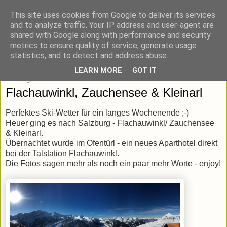
This site uses cookies from Google to deliver its services
blick-punkt[e..]
and to analyze traffic. Your IP address and user-agent are
shared with Google along with performance and security
metrics to ensure quality of service, generate usage
Momentaufnahmen von unterwegs & daheim.
statistics, and to detect and address abuse.
LEARN MORE
GOT IT
Sonntag, 20. Januar 2019
Flachauwinkl, Zauchensee & Kleinarl
Perfektes Ski-Wetter für ein langes Wochenende ;-)
Heuer ging es nach Salzburg - Flachauwinkl/ Zauchensee
& Kleinarl.
Übernachtet wurde im Ofentürl - ein neues Aparthotel direkt
bei der Talstation Flachauwinkl.
Die Fotos sagen mehr als noch ein paar mehr Worte - enjoy!