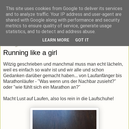
This site uses cookies from Google to deliver its services
blick-punkt[e..]
and to analyze traffic. Your IP address and user-agent are
shared with Google along with performance and security
metrics to ensure quality of service, generate usage
Momentaufnahmen von unterwegs & daheim.
statistics, and to detect and address abuse.
LEARN MORE
GOT IT
Sonntag, 13. März 2016
Running like a girl
Witzig geschrieben und manchmal muss man echt lächeln,
weil es einfach so wahr ist und wir alle und schon
Gedanken darüber gemacht haben... von Laufanfänger bis
Marathonläufer - "Was wenn uns der Nachbar zusieht?"
oder "wie fühlt sich ein Marathon an?"
Macht Lust auf Laufen, also los rein in die Laufschuhe!