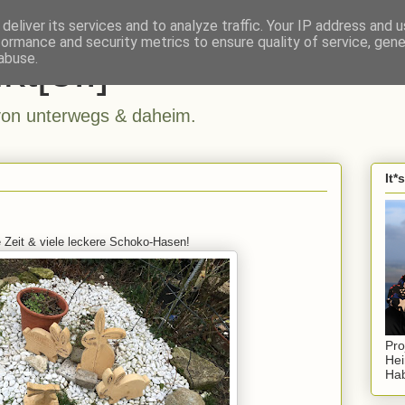
deliver its services and to analyze traffic. Your IP address and 
formance and security metrics to ensure quality of service, gen
kt[e..]
abuse.
n unterwegs & daheim.
It*
Zeit & viele leckere Schoko-Hasen!
Pro
Hei
Hab