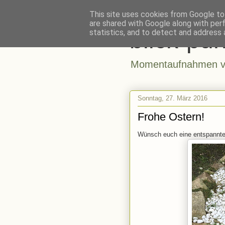
This site uses cookies from Google to 
are shared with Google along with per
blick-pun
statistics, and to detect and address 
Momentaufnahmen vo
Sonntag, 27. März 2016
Frohe Ostern!
Wünsch euch eine entspannte 