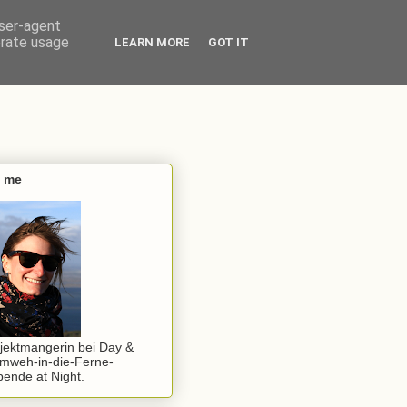
user-agent
erate usage
LEARN MORE
GOT IT
s me
jektmangerin bei Day &
mweh-in-die-Ferne-
ende at Night.