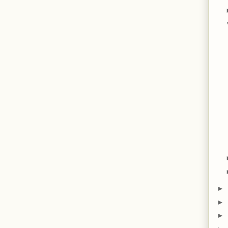
►
►
►