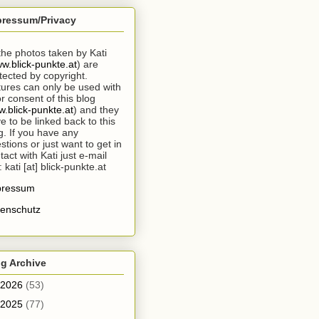
pressum/Privacy
 the photos taken by Kati
w.blick-punkte.at
) are
tected by copyright.
tures can only be used with
or consent of this blog
.blick-punkte.at
) and they
e to be linked back to this
g. If you have any
stions or just want to get in
tact with Kati just e-mail
: kati [at] blick-punkte.at
pressum
enschutz
g Archive
2026
(53)
2025
(77)