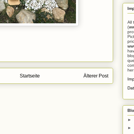
Im
All
(
ww
pro
Pic
pri
www
hav
blo
que
con
her
Startseite
Älterer Post
Im
Dat
Blo
►
►