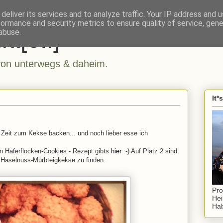
deliver its services and to analyze traffic. Your IP address and 
formance and security metrics to ensure quality of service, gen
kt[e..]
abuse.
n unterwegs & daheim.
It*
 Zeit zum Kekse backen... und noch lieber esse ich
en Haferflocken-Cookies - Rezept gibts
hier
:-) Auf Platz 2 sind
 Haselnuss-Mürbteigkekse zu finden.
Pro
Hei
Hab