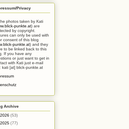
pressum/Privacy
 the photos taken by Kati
w.blick-punkte.at
) are
tected by copyright.
tures can only be used with
or consent of this blog
.blick-punkte.at
) and they
e to be linked back to this
g. If you have any
stions or just want to get in
tact with Kati just e-mail
: kati [at] blick-punkte.at
pressum
enschutz
g Archive
2026
(53)
2025
(77)