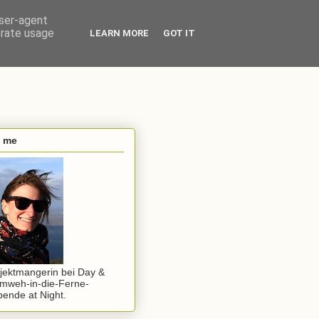
user-agent
erate usage
LEARN MORE
GOT IT
s me
jektmangerin bei Day &
mweh-in-die-Ferne-
ende at Night.