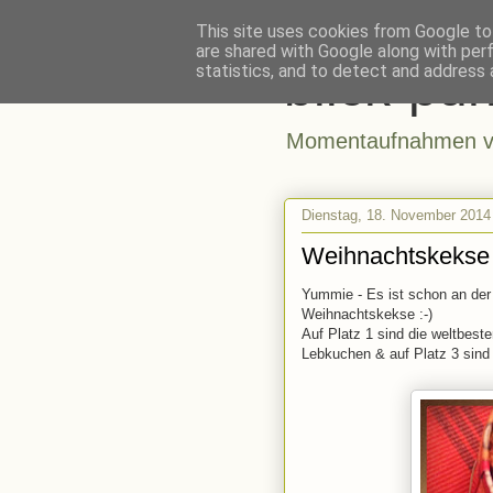
This site uses cookies from Google to 
are shared with Google along with per
blick-pun
statistics, and to detect and address 
Momentaufnahmen vo
Dienstag, 18. November 2014
Weihnachtskekse
Yummie - Es ist schon an der
Weihnachtskekse :-)
Auf Platz 1 sind die weltbest
Lebkuchen & auf Platz 3 sind