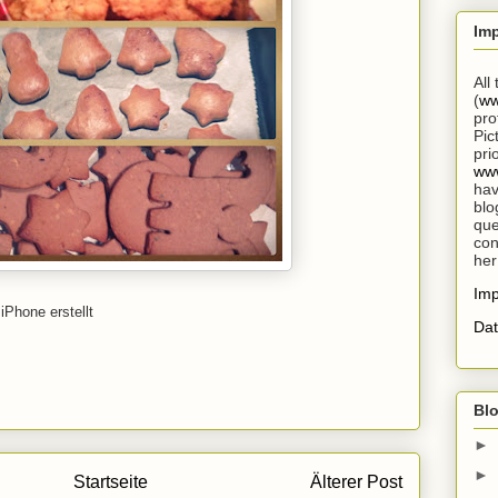
Im
All
(
ww
pro
Pic
pri
www
hav
blo
que
con
her
Im
iPhone erstellt
Dat
Blo
►
►
Startseite
Älterer Post