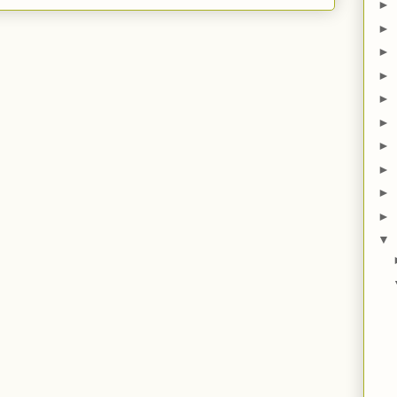
►
►
►
►
►
►
►
►
►
►
▼