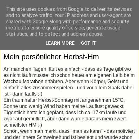
This site uses cookies from Google to deliver its services
blick-punkt[e..]
and to analyze traffic. Your IP address and user-agent are
shared with Google along with performance and security
metrics to ensure quality of service, generate usage
Momentaufnahmen von unterwegs & daheim.
statistics, and to detect and address abuse.
LEARN MORE
GOT IT
Donnerstag, 16. Oktober 2014
Mein persönlicher Herbst-Hm
An manchen Tagen läuft es einfach - dass es Tage gibt wo
es nicht läuft musste ich schon heuer am eigenen Leib beim
Wachau Marathon
erfahren. Aber wenn Körper, Geist und
einfach alles zusammenspielen - und vor allem Spaß dabei
ist - dann läufts ;-)
Ein traumhafter Herbst-Sonntag mit angenehmen 15°C,
Sonne und wenig Wind haben meine Lauflust geweckt.
Eigentlich hatte ich geplant, dass ich ca. 17km laufe und
zwar auf gemütlich, aber dann wurde daraus mein zweit-
schnellster HM ;-)
Schön, wenn man merkt, dass "man es kann" - das motiviert
und der Innere Schweinehund ist besiegt und wurde schon