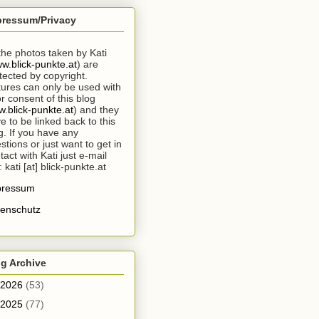
pressum/Privacy
 the photos taken by Kati
w.blick-punkte.at
) are
tected by copyright.
tures can only be used with
or consent of this blog
.blick-punkte.at
) and they
e to be linked back to this
g. If you have any
stions or just want to get in
tact with Kati just e-mail
: kati [at] blick-punkte.at
pressum
enschutz
g Archive
2026
(53)
2025
(77)