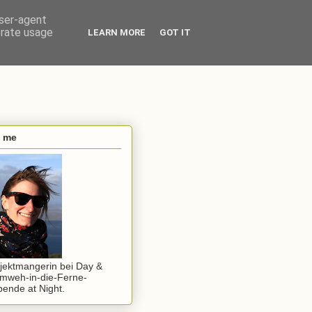
user-agent
erate usage
LEARN MORE
GOT IT
s me
jektmangerin bei Day &
mweh-in-die-Ferne-
ende at Night.