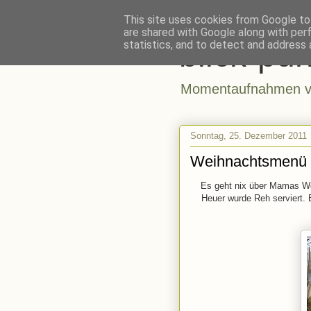
This site uses cookies from Google to 
are shared with Google along with per
blick-pun
statistics, and to detect and address 
Momentaufnahmen vo
Sonntag, 25. Dezember 2011
Weihnachtsmenü
Es geht nix über Mamas We
Heuer wurde Reh serviert