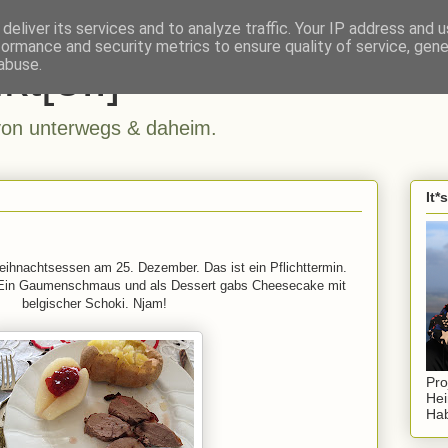
deliver its services and to analyze traffic. Your IP address and 
formance and security metrics to ensure quality of service, gen
kt[e..]
abuse.
n unterwegs & daheim.
It*
ihnachtsessen am 25. Dezember. Das ist ein Pflichttermin.
. Ein Gaumenschmaus und als Dessert gabs Cheesecake mit
belgischer Schoki. Njam!
Pro
Hei
Hab