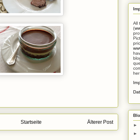
Im
All
(
ww
pro
Pic
pri
www
hav
blo
que
con
her
Im
Dat
Blo
Startseite
Älterer Post
►
►