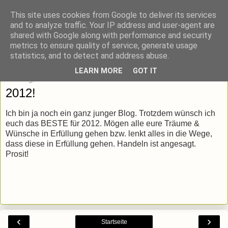
This site uses cookies from Google to deliver its services
blick-punkt[e..]
and to analyze traffic. Your IP address and user-agent are
shared with Google along with performance and security
metrics to ensure quality of service, generate usage
Momentaufnahmen von unterwegs & daheim.
statistics, and to detect and address abuse.
LEARN MORE
GOT IT
Samstag, 31. Dezember 2011
2012!
Ich bin ja noch ein ganz junger Blog. Trotzdem wünsch ich
euch das BESTE für 2012. Mögen alle eure Träume &
Wünsche in Erfüllung gehen bzw. lenkt alles in die Wege,
dass diese in Erfüllung gehen. Handeln ist angesagt.
Prosit!
‹
›
Startseite