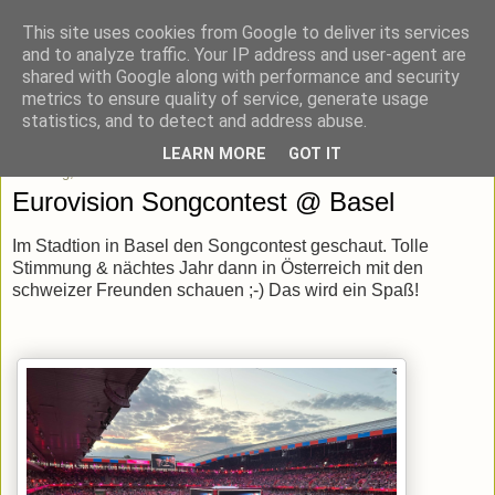
This site uses cookies from Google to deliver its services
blick-punkt[e..]
and to analyze traffic. Your IP address and user-agent are
shared with Google along with performance and security
metrics to ensure quality of service, generate usage
Momentaufnahmen von unterwegs & daheim.
statistics, and to detect and address abuse.
LEARN MORE
GOT IT
Samstag, 17. Mai 2025
Eurovision Songcontest @ Basel
Im Stadtion in Basel den Songcontest geschaut. Tolle
Stimmung & nächtes Jahr dann in Österreich mit den
schweizer Freunden schauen ;-) Das wird ein Spaß!