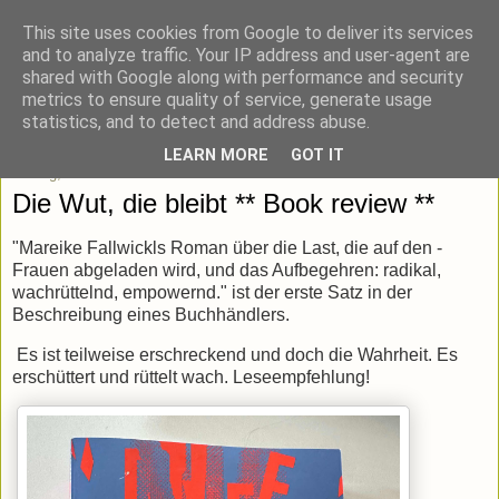
This site uses cookies from Google to deliver its services
blick-punkt[e..]
and to analyze traffic. Your IP address and user-agent are
shared with Google along with performance and security
metrics to ensure quality of service, generate usage
Momentaufnahmen von unterwegs & daheim.
statistics, and to detect and address abuse.
LEARN MORE
GOT IT
Freitag, 2. Mai 2025
Die Wut, die bleibt ** Book review **
"
Mareike Fallwickls Roman über die Last, die auf den ­
Frauen ­abgeladen wird, und das Aufbegehren: ­radikal,
wachrüttelnd, empowernd." ist der erste Satz in der
Beschreibung eines Buchhändlers.
Es ist teilweise erschreckend und doch die Wahrheit. Es
erschüttert und rüttelt wach. Leseempfehlung!