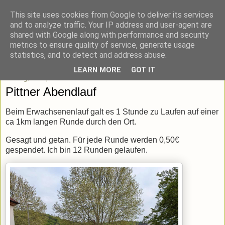
This site uses cookies from Google to deliver its services
blick-punkt[e..]
and to analyze traffic. Your IP address and user-agent are
shared with Google along with performance and security
metrics to ensure quality of service, generate usage
Momentaufnahmen von unterwegs & daheim.
statistics, and to detect and address abuse.
LEARN MORE
GOT IT
Montag, 28. April 2025
Pittner Abendlauf
Beim Erwachsenenlauf galt es 1 Stunde zu Laufen auf einer
ca 1km langen Runde durch den Ort.
Gesagt und getan. Für jede Runde werden 0,50€
gespendet. Ich bin 12 Runden gelaufen.