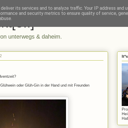
deliver its services and to analyze traffic. Your IP address and 
formance and security metrics to ensure quality of service, gen
kt[e..]
abuse.
n unterwegs & daheim.
2
It*
dventzeit?
r Glühwein oder Glüh-Gin in der Hand und mit Freunden
Pro
Hei
Hab