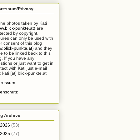
pressum/Privacy
 the photos taken by Kati
w.blick-punkte.at
) are
tected by copyright.
tures can only be used with
or consent of this blog
.blick-punkte.at
) and they
e to be linked back to this
g. If you have any
stions or just want to get in
tact with Kati just e-mail
: kati [at] blick-punkte.at
pressum
enschutz
g Archive
2026
(53)
2025
(77)