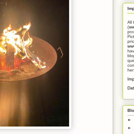
Im
All
(
ww
pro
Pic
pri
www
hav
blo
que
con
her
Im
Dat
Blo
►
►