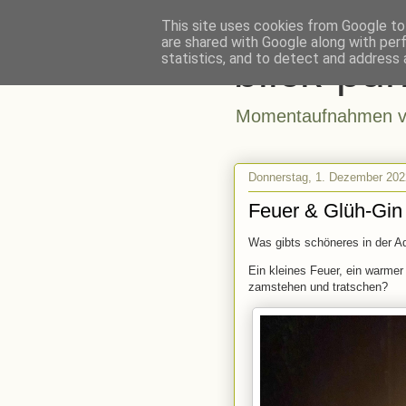
This site uses cookies from Google to 
are shared with Google along with per
blick-pun
statistics, and to detect and address 
Momentaufnahmen vo
Donnerstag, 1. Dezember 202
Feuer & Glüh-Gin
Was gibts schöneres in der A
Ein kleines Feuer, ein warme
zamstehen und tratschen?