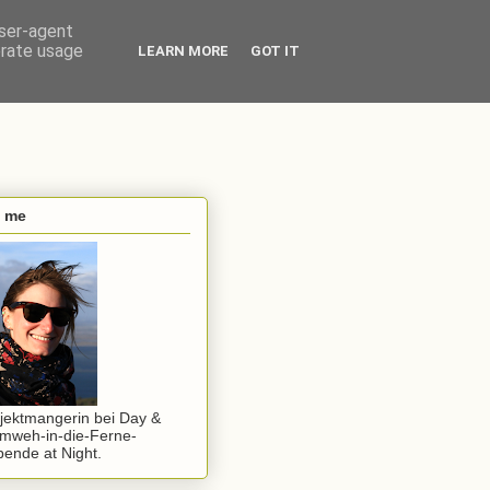
user-agent
erate usage
LEARN MORE
GOT IT
s me
jektmangerin bei Day &
mweh-in-die-Ferne-
ende at Night.