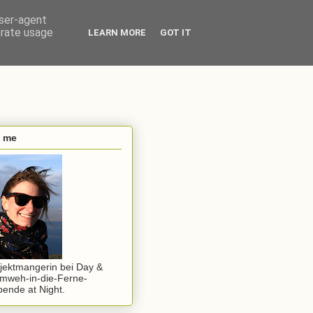
user-agent
erate usage
LEARN MORE
GOT IT
s me
jektmangerin bei Day &
mweh-in-die-Ferne-
ende at Night.