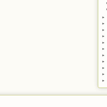
►
►
►
►
►
►
►
►
►
►
►