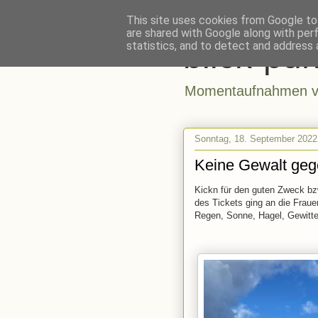
This site uses cookies from Google to 
are shared with Google along with per
blick-pun
statistics, and to detect and address 
Momentaufnahmen vo
Sonntag, 18. September 2022
Keine Gewalt geg
Kickn für den guten Zweck bz
des Tickets ging an die Frauen
Regen, Sonne, Hagel, Gewitte