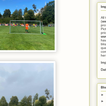
Im
All
(
ww
pro
Pic
pri
www
hav
blo
que
con
her
Im
Dat
Blo
►
►