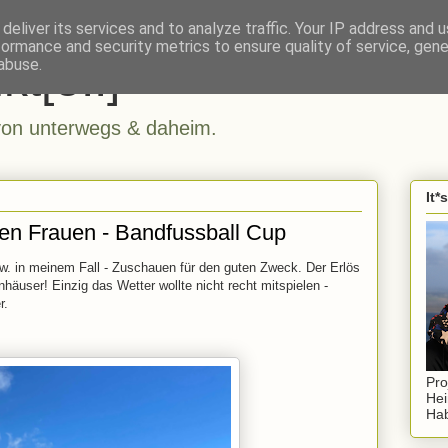
deliver its services and to analyze traffic. Your IP address and 
formance and security metrics to ensure quality of service, gen
kt[e..]
abuse.
n unterwegs & daheim.
It*
en Frauen - Bandfussball Cup
w. in meinem Fall - Zuschauen für den guten Zweck. Der Erlös
häuser! Einzig das Wetter wollte nicht recht mitspielen -
r.
Pro
Hei
Hab