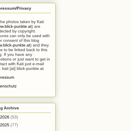
pressum/Privacy
 the photos taken by Kati
w.blick-punkte.at
) are
tected by copyright.
tures can only be used with
or consent of this blog
.blick-punkte.at
) and they
e to be linked back to this
g. If you have any
stions or just want to get in
tact with Kati just e-mail
: kati [at] blick-punkte.at
pressum
enschutz
g Archive
2026
(53)
2025
(77)