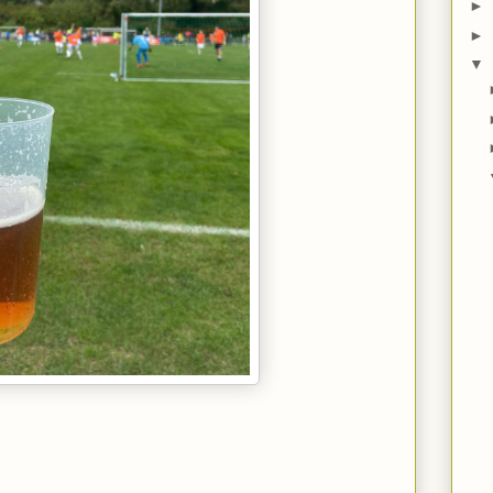
►
►
▼