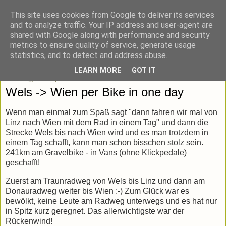
This site uses cookies from Google to deliver its services
blick-punkt[e..]
and to analyze traffic. Your IP address and user-agent are
shared with Google along with performance and security
metrics to ensure quality of service, generate usage
Momentaufnahmen von unterwegs & daheim.
statistics, and to detect and address abuse.
LEARN MORE
GOT IT
Samstag, 25. September 2021
Wels -> Wien per Bike in one day
Wenn man einmal zum Spaß sagt "dann fahren wir mal von
Linz nach Wien mit dem Rad in einem Tag" und dann die
Strecke Wels bis nach Wien wird und es man trotzdem in
einem Tag schafft, kann man schon bisschen stolz sein.
241km am Gravelbike - in Vans (ohne Klickpedale)
geschafft!
Zuerst am Traunradweg von Wels bis Linz und dann am
Donauradweg weiter bis Wien :-) Zum Glück war es
bewölkt, keine Leute am Radweg unterwegs und es hat nur
in Spitz kurz geregnet. Das allerwichtigste war der
Rückenwind!