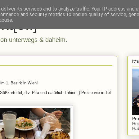
deliver its services and to analyze traffic. Your IP address and 
formance and security metrics to ensure quality of service, gen
kt[e..]
abuse.
n unterwegs & daheim.
It*
 im 1. Bezirk in Wien!
ßkartoffel, div. Pita und natürlich Tahini :-) Preise wie in Tel
Pro
Hei
Hab