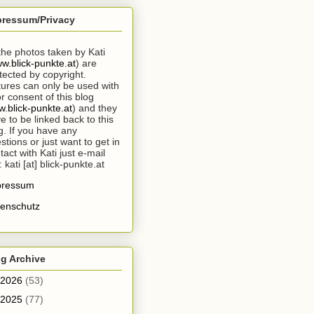
pressum/Privacy
 the photos taken by Kati
w.blick-punkte.at
) are
tected by copyright.
tures can only be used with
or consent of this blog
.blick-punkte.at
) and they
e to be linked back to this
g. If you have any
stions or just want to get in
tact with Kati just e-mail
: kati [at] blick-punkte.at
pressum
enschutz
g Archive
2026
(53)
2025
(77)