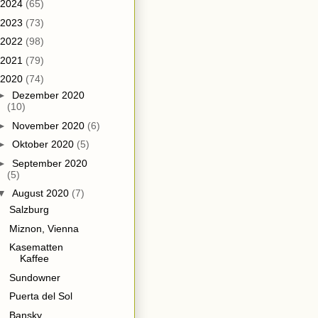
2024
(65)
2023
(73)
2022
(98)
2021
(79)
2020
(74)
►
Dezember 2020
(10)
►
November 2020
(6)
►
Oktober 2020
(5)
►
September 2020
(5)
▼
August 2020
(7)
Salzburg
Miznon, Vienna
Kasematten
Kaffee
Sundowner
Puerta del Sol
Bansky