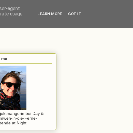
user-agent
erate usage
LEARN MORE
GOT IT
s me
jektmangerin bei Day &
mweh-in-die-Ferne-
ende at Night.