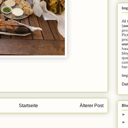
Im
All
(
ww
pro
Pic
pri
www
hav
blo
que
con
her
Im
Dat
Startseite
Älterer Post
Blo
►
►