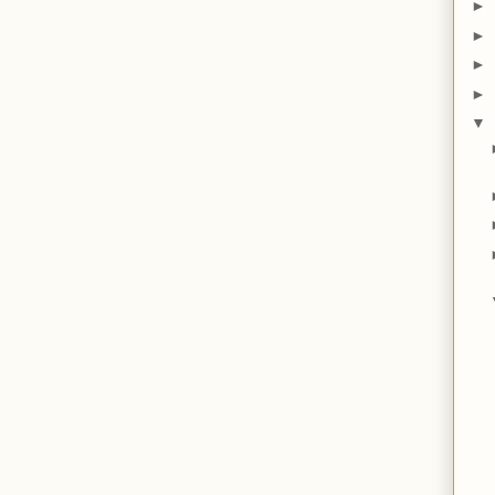
►
►
►
►
▼