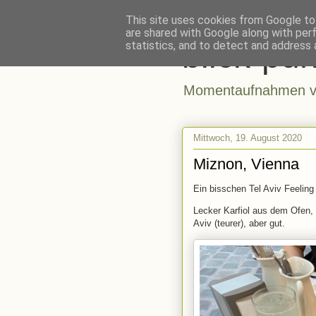
This site uses cookies from Google to 
are shared with Google along with per
blick-pun
statistics, and to detect and address 
Momentaufnahmen vo
Mittwoch, 19. August 2020
Miznon, Vienna
Ein bisschen Tel Aviv Feeling
Lecker Karfiol aus dem Ofen, Sü
Aviv (teurer), aber gut.