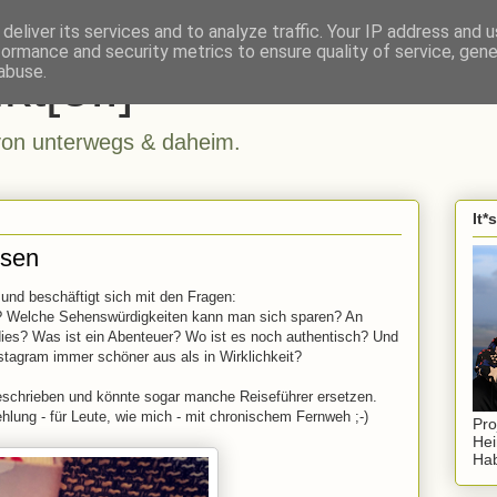
deliver its services and to analyze traffic. Your IP address and 
formance and security metrics to ensure quality of service, gen
kt[e..]
abuse.
n unterwegs & daheim.
It*
isen
und beschäftigt sich mit den Fragen:
? Welche Sehenswürdigkeiten kann man sich sparen? An
ies? Was ist ein Abenteuer? Wo ist es noch authentisch? Und
stagram immer schöner aus als in Wirklichkeit?
eschrieben und könnte sogar manche Reiseführer ersetzen.
hlung - für Leute, wie mich - mit chronischem Fernweh ;-)
Pro
Hei
Hab