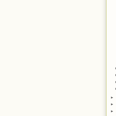
►
►
►