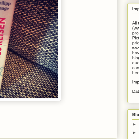
Im
All
(
ww
pro
Pic
pri
www
hav
blo
que
con
her
Im
Dat
Blo
►
►