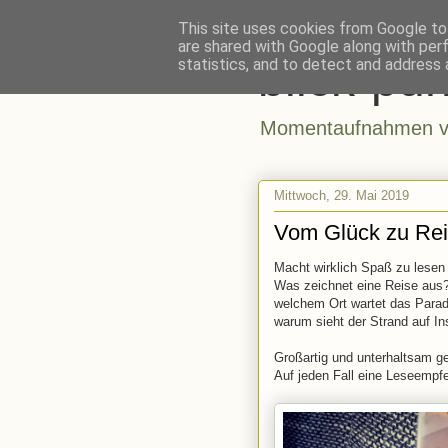
This site uses cookies from Google to 
are shared with Google along with per
blick-pun
statistics, and to detect and address 
Momentaufnahmen vo
Mittwoch, 29. Mai 2019
Vom Glück zu Re
Macht wirklich Spaß zu lesen 
Was zeichnet eine Reise aus
welchem Ort wartet das Parad
warum sieht der Strand auf In
Großartig und unterhaltsam g
Auf jeden Fall eine Leseempfe