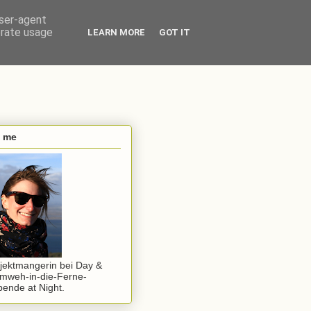
user-agent
erate usage
LEARN MORE
GOT IT
s me
jektmangerin bei Day &
mweh-in-die-Ferne-
ende at Night.