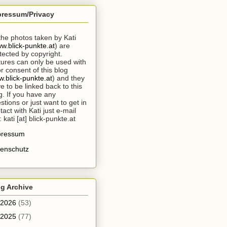
pressum/Privacy
 the photos taken by Kati
w.blick-punkte.at
) are
tected by copyright.
tures can only be used with
or consent of this blog
.blick-punkte.at
) and they
e to be linked back to this
g. If you have any
stions or just want to get in
tact with Kati just e-mail
: kati [at] blick-punkte.at
pressum
enschutz
g Archive
2026
(53)
2025
(77)