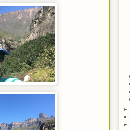
►
►
►