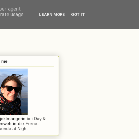
user-agent
erate usage
LEARN MORE
GOT IT
s me
jektmangerin bei Day &
mweh-in-die-Ferne-
ende at Night.