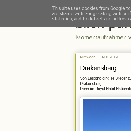
This site uses cookies from Google to 
are shared with Google along with per
blick-pun
statistics, and to detect and address 
Momentaufnahmen vo
Mittwoch, 1. Mai 2019
Drakensberg
Von Lesotho ging es wieder z
Drakensberg.
Denn im Royal Natal-National