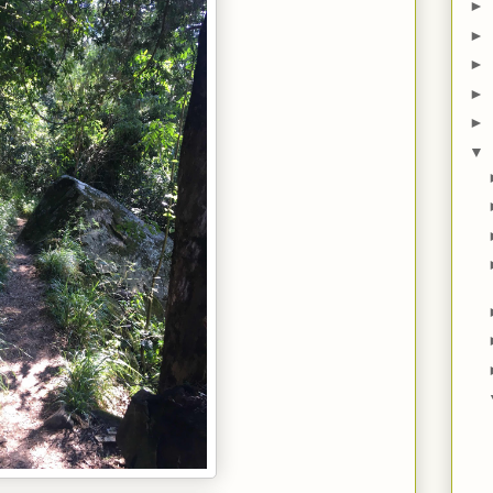
►
►
►
►
►
▼