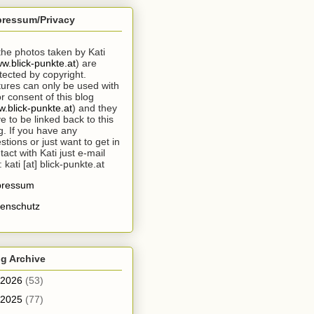
pressum/Privacy
 the photos taken by Kati
w.blick-punkte.at
) are
tected by copyright.
tures can only be used with
or consent of this blog
.blick-punkte.at
) and they
e to be linked back to this
g. If you have any
stions or just want to get in
tact with Kati just e-mail
: kati [at] blick-punkte.at
pressum
enschutz
g Archive
2026
(53)
2025
(77)