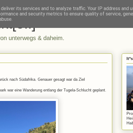
deliver its services and to analyze traffic. Your IP address and 
formance and security metrics to ensure quality of service, gen
kt[e..]
abuse.
n unterwegs & daheim.
It*
urück nach Südafrika. Genauer gesagt war da Ziel
park war eine Wanderung entlang der Tugela-Schlucht geplant.
Pro
Hei
Hab