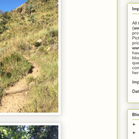
Im
All
(
ww
pro
Pic
pri
www
hav
blo
que
con
her
Im
Dat
Blo
►
►