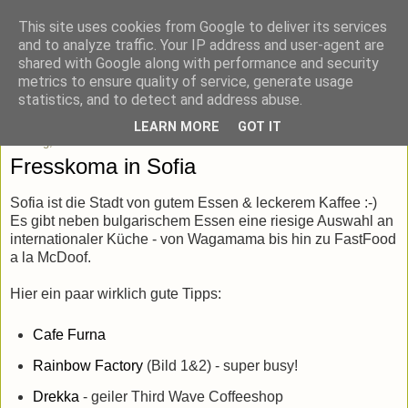
This site uses cookies from Google to deliver its services
blick-punkt[e..]
and to analyze traffic. Your IP address and user-agent are
shared with Google along with performance and security
metrics to ensure quality of service, generate usage
Momentaufnahmen von unterwegs & daheim.
statistics, and to detect and address abuse.
LEARN MORE
GOT IT
Montag, 30. Oktober 2017
Fresskoma in Sofia
Sofia ist die Stadt von gutem Essen & leckerem Kaffee :-)
Es gibt neben bulgarischem Essen eine riesige Auswahl an
internationaler Küche - von Wagamama bis hin zu FastFood
a la McDoof.
Hier ein paar wirklich gute Tipps:
Cafe Furna
Rainbow Factory
(Bild 1&2) - super busy!
Drekka
- geiler Third Wave Coffeeshop