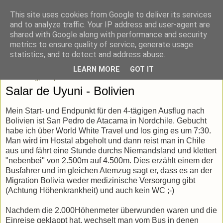
This site uses cookies from Google to deliver its services
blick-punkt[e..]
and to analyze traffic. Your IP address and user-agent are
shared with Google along with performance and security
metrics to ensure quality of service, generate usage
Momentaufnahmen von unterwegs & daheim.
statistics, and to detect and address abuse.
LEARN MORE
GOT IT
Donnerstag, 6. April 2017
Salar de Uyuni - Bolivien
Mein Start- und Endpunkt für den 4-tägigen Ausflug nach
Bolivien ist San Pedro de Atacama in Nordchile. Gebucht
habe ich über World White Travel und los ging es um 7:30.
Man wird im Hostal abgeholt und dann reist man in Chile
aus und fährt eine Stunde durchs Niemandsland und klettert
"nebenbei" von 2.500m auf 4.500m. Dies erzählt einem der
Busfahrer und im gleichen Atemzug sagt er, dass es an der
Migration Bolivia weder medizinische Versorgung gibt
(Achtung Höhenkrankheit) und auch kein WC ;-)
Nachdem die 2.000Höhenmeter überwunden waren und die
Einreise geklappt hat, wechselt man vom Bus in denen