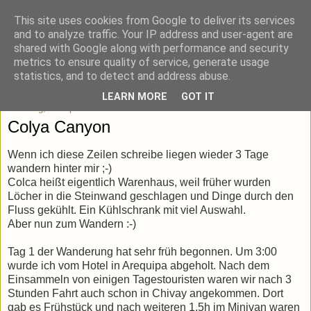
This site uses cookies from Google to deliver its services
blick-punkt[e..]
and to analyze traffic. Your IP address and user-agent are
shared with Google along with performance and security
metrics to ensure quality of service, generate usage
Momentaufnahmen von unterwegs & daheim.
statistics, and to detect and address abuse.
LEARN MORE
GOT IT
Dienstag, 25. April 2017
Colya Canyon
Wenn ich diese Zeilen schreibe liegen wieder 3 Tage
wandern hinter mir ;-)
Colca heißt eigentlich Warenhaus, weil früher wurden
Löcher in die Steinwand geschlagen und Dinge durch den
Fluss gekühlt. Ein Kühlschrank mit viel Auswahl.
Aber nun zum Wandern :-)
Tag 1 der Wanderung hat sehr früh begonnen. Um 3:00
wurde ich vom Hotel in Arequipa abgeholt. Nach dem
Einsammeln von einigen Tagestouristen waren wir nach 3
Stunden Fahrt auch schon in Chivay angekommen. Dort
gab es Frühstück und nach weiteren 1,5h im Minivan waren