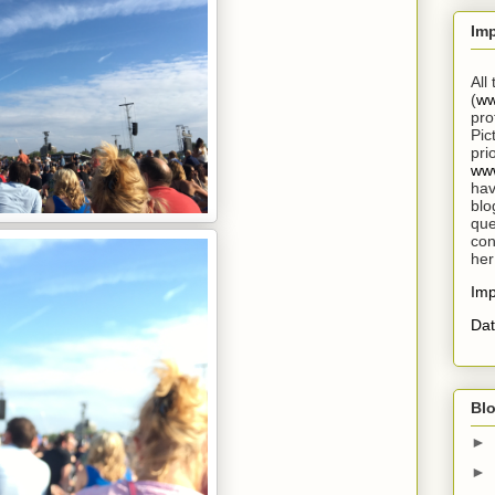
Im
All
(
ww
pro
Pic
pri
www
hav
blo
que
con
her
Im
Dat
Blo
►
►