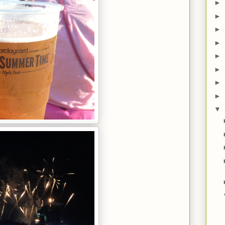
►
►
►
►
►
►
►
►
▼