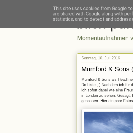
This site uses cookies from Google to 
are shared with Google along with per
blick-pun
statistics, and to detect and address 
Momentaufnahmen vo
Sonntag, 10. Juli 2016
Mumford & Sons @
Mumford & Sons als Headliner
Do Liste ;-) Nachdem ich für
ich sofort dabei wie eine Fre
in London zu sehen. Gesagt, 
genossen. Hier ein paar Foto