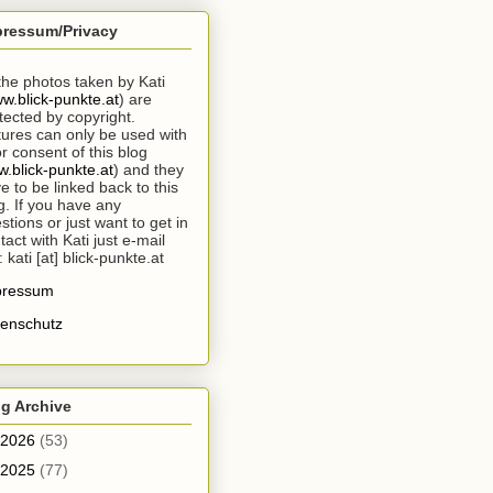
pressum/Privacy
 the photos taken by Kati
w.blick-punkte.at
) are
tected by copyright.
tures can only be used with
or consent of this blog
.blick-punkte.at
) and they
e to be linked back to this
g. If you have any
stions or just want to get in
tact with Kati just e-mail
: kati [at] blick-punkte.at
pressum
enschutz
g Archive
2026
(53)
2025
(77)