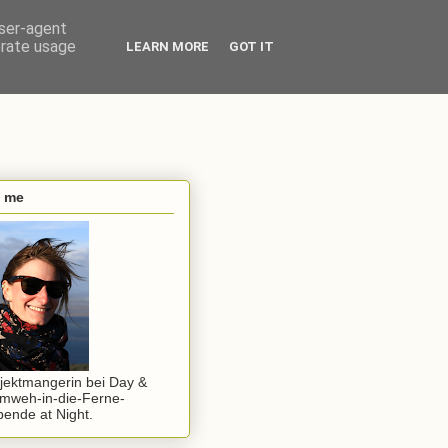
user-agent
erate usage
LEARN MORE
GOT IT
s me
jektmangerin bei Day &
mweh-in-die-Ferne-
ende at Night.