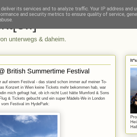
deliver its services and to analyze traffic. Your IP address and 
formance and security metrics to ensure quality of service, gen
kt[e..]
abuse.
n unterwegs & daheim.
It*
 British Summertime Festival
 auf einem Festival - das stand schon immer auf meiner To-
 das Konzert in Wien keine Tickets mehr bekommen hab, war
undin mich gefragt hat, ob ich nicht Lust hätte Mumford & Sons
Flug & Tickets gebucht und ein super Mädels-We in London
s vom Festival im HydePark:
Pro
Hei
Hab