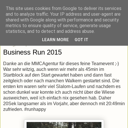
This site uses cookies from Google to deliver its services
blick-punkt[e..]
and to analyze traffic. Your IP address and user-agent are
shared with Google along with performance and security
metrics to ensure quality of service, generate usage
Momentaufnahmen von unterwegs & daheim.
statistics, and to detect and address abuse.
LEARN MORE
GOT IT
Freitag, 4. September 2015
Business Run 2015
Danke an die MMCAgentur für dieses feine Teamevent ;-)
War sehr witzig, auch wenn wir mehr als 45min im
Startblock auf den Start gewartet haben und dann fast
zeitgleich oder nach manchen Walkern gestartet sind. Die
ersten km waren sehr viel Slalom-Laufen und nachdem es
schon dunkel war konnte ich auch nicht über die Wiese
ausweichen, weil ich einfach nix gesehen hab. Daher
20Sek langsamer als im Vorjahr, aber dennoch mit 20:49min
zufrieden. #runhappy