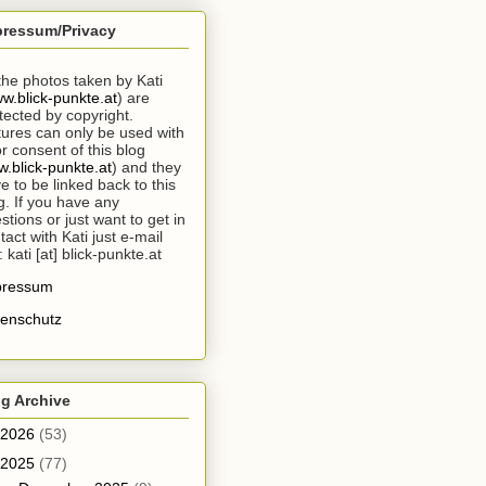
pressum/Privacy
 the photos taken by Kati
w.blick-punkte.at
) are
tected by copyright.
tures can only be used with
or consent of this blog
.blick-punkte.at
) and they
e to be linked back to this
g. If you have any
stions or just want to get in
tact with Kati just e-mail
: kati [at] blick-punkte.at
pressum
enschutz
g Archive
2026
(53)
2025
(77)