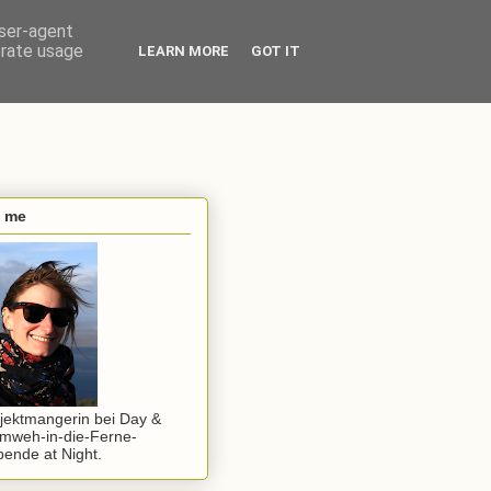
user-agent
erate usage
LEARN MORE
GOT IT
s me
jektmangerin bei Day &
mweh-in-die-Ferne-
ende at Night.