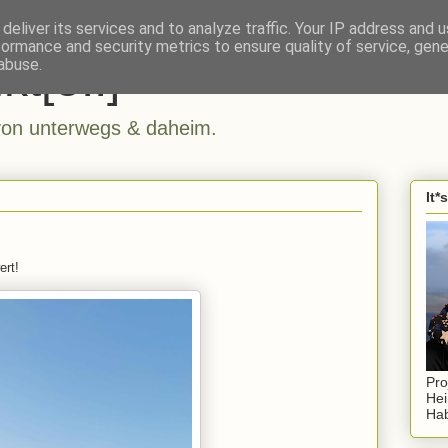
deliver its services and to analyze traffic. Your IP address and 
formance and security metrics to ensure quality of service, gen
kt[e..]
abuse.
n unterwegs & daheim.
It*
ert!
Pro
Hei
Hab