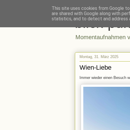
This site uses cookies from Google to 
are shared with Google along with per
blick-pun
statistics, and to detect and address 
Momentaufnahmen vo
Montag, 31. März 2025
Wien-Liebe
Immer wieder einen Besuch w