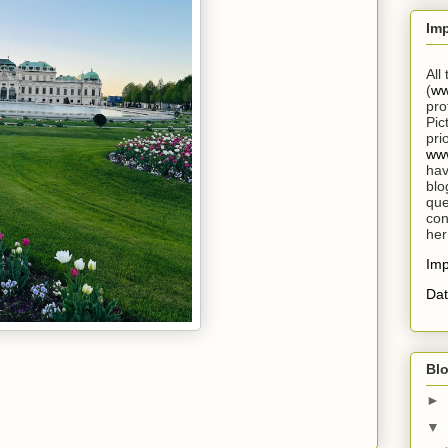
Im
All
(
ww
pro
Pic
pri
www
hav
blo
que
con
her
Im
Dat
Blo
►
▼