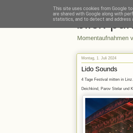
This site uses cookies from Google to 
are shared with Google along with per
blick-pun
statistics, and to detect and address 
Momentaufnahmen vo
Montag, 1. Juli 2024
Lido Sounds
4 Tage Festival mitten in Linz
Deichkind, Parov Stelar und 