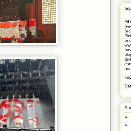
Im
All
(
ww
pro
Pic
pri
www
hav
blo
que
con
her
Im
Dat
Blo
►
►