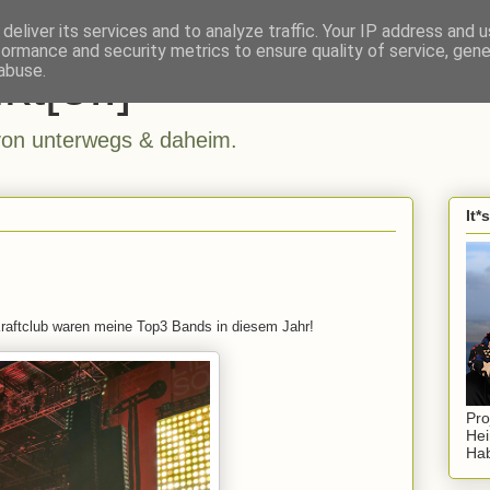
deliver its services and to analyze traffic. Your IP address and 
formance and security metrics to ensure quality of service, gen
kt[e..]
abuse.
n unterwegs & daheim.
It*
.
Kraftclub waren meine Top3 Bands in diesem Jahr!
Pro
Hei
Hab