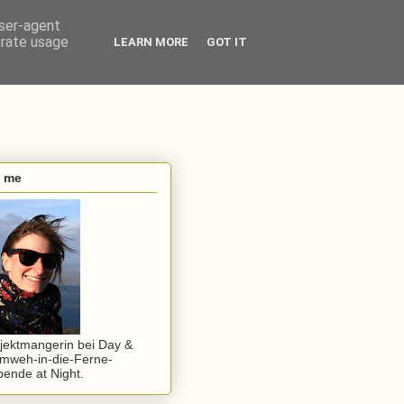
user-agent
erate usage
LEARN MORE
GOT IT
s me
jektmangerin bei Day &
mweh-in-die-Ferne-
ende at Night.