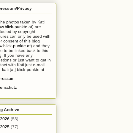
pressum/Privacy
 the photos taken by Kati
w.blick-punkte.at
) are
tected by copyright.
tures can only be used with
or consent of this blog
.blick-punkte.at
) and they
e to be linked back to this
g. If you have any
stions or just want to get in
tact with Kati just e-mail
: kati [at] blick-punkte.at
pressum
enschutz
g Archive
2026
(53)
2025
(77)