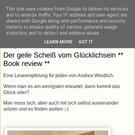
This site uses cookies from Google to deliver its services
blick-punkt[e..]
and to analyze traffic. Your IP address and user-agent are
shared with Google along with performance and security
metrics to ensure quality of service, generate usage
Momentaufnahmen von unterwegs & daheim.
statistics, and to detect and address abuse.
LEARN MORE
GOT IT
Freitag, 8. März 2024
Der geile Scheiß vom Glücklichsein **
Book review **
Eine Leseempfelung für jeden von Andrea Weidlich.
Wenn man es am wenigsten erwartet, dann kommt das
Glück oder?
Man muss sich, aber auch mit sich selbst auseinander
setzen und es finden wollen ;-)