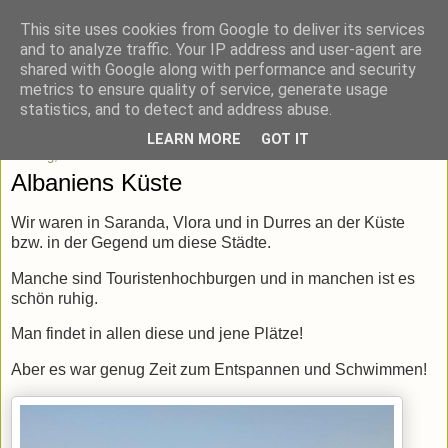
This site uses cookies from Google to deliver its services
blick-punkt[e..]
and to analyze traffic. Your IP address and user-agent are
shared with Google along with performance and security
metrics to ensure quality of service, generate usage
Momentaufnahmen von unterwegs & daheim.
statistics, and to detect and address abuse.
LEARN MORE
GOT IT
Montag, 25. Juli 2022
Albaniens Küste
Wir waren in Saranda, Vlora und in Durres an der Küste
bzw. in der Gegend um diese Städte.
Manche sind Touristenhochburgen und in manchen ist es
schön ruhig.
Man findet in allen diese und jene Plätze!
Aber es war genug Zeit zum Entspannen und Schwimmen!