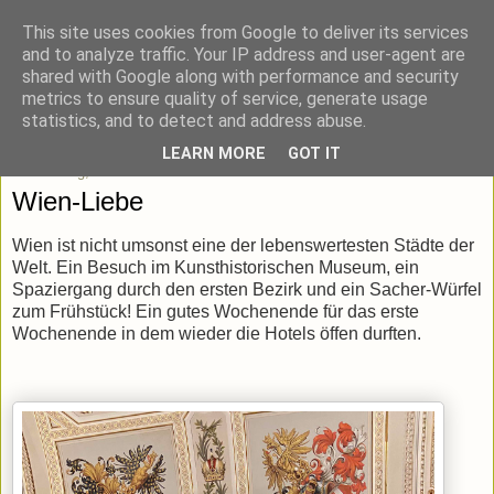
This site uses cookies from Google to deliver its services
blick-punkt[e..]
and to analyze traffic. Your IP address and user-agent are
shared with Google along with performance and security
metrics to ensure quality of service, generate usage
Momentaufnahmen von unterwegs & daheim.
statistics, and to detect and address abuse.
LEARN MORE
GOT IT
Donnerstag, 27. Mai 2021
Wien-Liebe
Wien ist nicht umsonst eine der lebenswertesten Städte der
Welt. Ein Besuch im Kunsthistorischen Museum, ein
Spaziergang durch den ersten Bezirk und ein Sacher-Würfel
zum Frühstück! Ein gutes Wochenende für das erste
Wochenende in dem wieder die Hotels öffen durften.