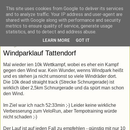
This site uses cookies from Google to deliver its services
blick-punkt[e..]
and to analyze traffic. Your IP address and user-agent are
shared with Google along with performance and security
metrics to ensure quality of service, generate usage
Momentaufnahmen von unterwegs & daheim.
statistics, and to detect and address abuse.
LEARN MORE
GOT IT
Montag, 7. Oktober 2019
Windparklauf Tattendorf
Mal wieder ien 10k Wettkampf, wobei es eher ein Kampf
gegen den Wind war. Kein Wunder, wenns Windpark heißt
und es stehen ja nicht umsonst so viele Windräder dort.
Die 10k dead straight track (Strecke Schnurgerade) ist
wirklich über 2,5km Schnurgerade und da spürt man schon
den Wind.
Im Ziel war ich nach 52:33min ;-) Leider keine wirkliche
Verbesserung zum VeloRun, aber Tempotraining würde
nicht schaden ;-)
Der Lauf ist auf jeden Fall zu empfehlen - günstig mit nur 10