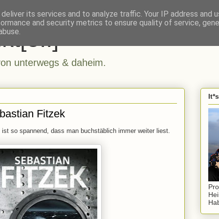
deliver its services and to analyze traffic. Your IP address and 
formance and security metrics to ensure quality of service, gen
kt[e..]
abuse.
n unterwegs & daheim.
It*
bastian Fitzek
ist so spannend, dass man buchstäblich immer weiter liest.
Pro
Hei
Hab