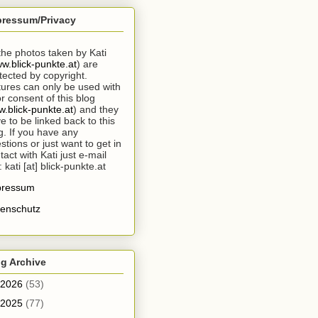
pressum/Privacy
 the photos taken by Kati
w.blick-punkte.at
) are
tected by copyright.
tures can only be used with
or consent of this blog
.blick-punkte.at
) and they
e to be linked back to this
g. If you have any
stions or just want to get in
tact with Kati just e-mail
: kati [at] blick-punkte.at
pressum
enschutz
g Archive
2026
(53)
2025
(77)