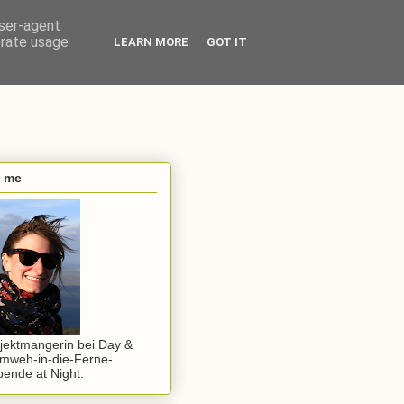
user-agent
erate usage
LEARN MORE
GOT IT
s me
jektmangerin bei Day &
mweh-in-die-Ferne-
ende at Night.