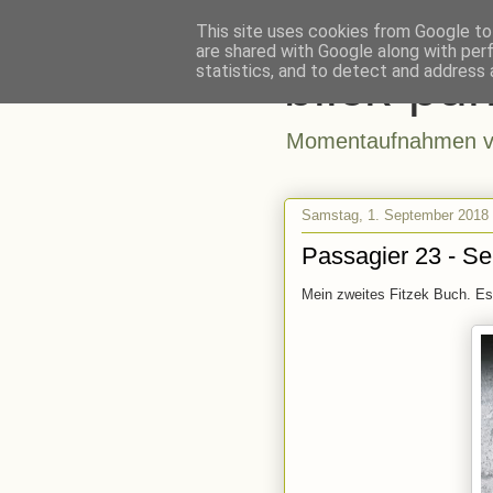
This site uses cookies from Google to 
are shared with Google along with per
blick-pun
statistics, and to detect and address 
Momentaufnahmen vo
Samstag, 1. September 2018
Passagier 23 - Se
Mein zweites Fitzek Buch. Es 