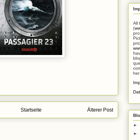
Im
All
(
ww
pro
Pic
pri
www
hav
blo
que
con
her
Im
Dat
Startseite
Älterer Post
Blo
►
►